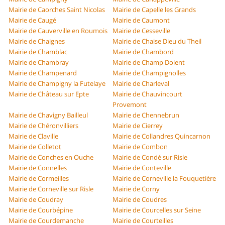
Mairie de Caorches Saint Nicolas
Mairie de Capelle les Grands
Mairie de Caugé
Mairie de Caumont
Mairie de Cauverville en Roumois
Mairie de Cesseville
Mairie de Chaignes
Mairie de Chaise Dieu du Theil
Mairie de Chamblac
Mairie de Chambord
Mairie de Chambray
Mairie de Champ Dolent
Mairie de Champenard
Mairie de Champignolles
Mairie de Champigny la Futelaye
Mairie de Charleval
Mairie de Château sur Epte
Mairie de Chauvincourt
Provemont
Mairie de Chavigny Bailleul
Mairie de Chennebrun
Mairie de Chéronvilliers
Mairie de Cierrey
Mairie de Claville
Mairie de Collandres Quincarnon
Mairie de Colletot
Mairie de Combon
Mairie de Conches en Ouche
Mairie de Condé sur Risle
Mairie de Connelles
Mairie de Conteville
Mairie de Cormeilles
Mairie de Corneville la Fouquetière
Mairie de Corneville sur Risle
Mairie de Corny
Mairie de Coudray
Mairie de Coudres
Mairie de Courbépine
Mairie de Courcelles sur Seine
Mairie de Courdemanche
Mairie de Courteilles