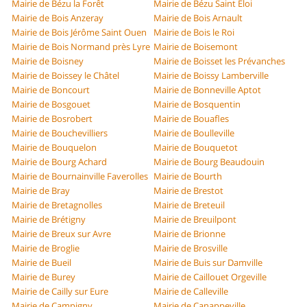
Mairie de Bézu la Forêt
Mairie de Bézu Saint Éloi
Mairie de Bois Anzeray
Mairie de Bois Arnault
Mairie de Bois Jérôme Saint Ouen
Mairie de Bois le Roi
Mairie de Bois Normand près Lyre
Mairie de Boisemont
Mairie de Boisney
Mairie de Boisset les Prévanches
Mairie de Boissey le Châtel
Mairie de Boissy Lamberville
Mairie de Boncourt
Mairie de Bonneville Aptot
Mairie de Bosgouet
Mairie de Bosquentin
Mairie de Bosrobert
Mairie de Bouafles
Mairie de Bouchevilliers
Mairie de Boulleville
Mairie de Bouquelon
Mairie de Bouquetot
Mairie de Bourg Achard
Mairie de Bourg Beaudouin
Mairie de Bournainville Faverolles
Mairie de Bourth
Mairie de Bray
Mairie de Brestot
Mairie de Bretagnolles
Mairie de Breteuil
Mairie de Brétigny
Mairie de Breuilpont
Mairie de Breux sur Avre
Mairie de Brionne
Mairie de Broglie
Mairie de Brosville
Mairie de Bueil
Mairie de Buis sur Damville
Mairie de Burey
Mairie de Caillouet Orgeville
Mairie de Cailly sur Eure
Mairie de Calleville
Mairie de Campigny
Mairie de Canappeville