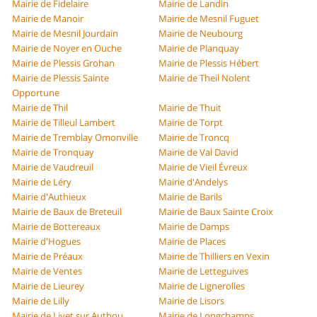
Mairie de Fidelaire
Mairie de Landin
Mairie de Manoir
Mairie de Mesnil Fuguet
Mairie de Mesnil Jourdain
Mairie de Neubourg
Mairie de Noyer en Ouche
Mairie de Planquay
Mairie de Plessis Grohan
Mairie de Plessis Hébert
Mairie de Plessis Sainte
Mairie de Theil Nolent
Opportune
Mairie de Thil
Mairie de Thuit
Mairie de Tilleul Lambert
Mairie de Torpt
Mairie de Tremblay Omonville
Mairie de Troncq
Mairie de Tronquay
Mairie de Val David
Mairie de Vaudreuil
Mairie de Vieil Évreux
Mairie de Léry
Mairie d'Andelys
Mairie d'Authieux
Mairie de Barils
Mairie de Baux de Breteuil
Mairie de Baux Sainte Croix
Mairie de Bottereaux
Mairie de Damps
Mairie d'Hogues
Mairie de Places
Mairie de Préaux
Mairie de Thilliers en Vexin
Mairie de Ventes
Mairie de Letteguives
Mairie de Lieurey
Mairie de Lignerolles
Mairie de Lilly
Mairie de Lisors
Mairie de Livet sur Authou
Mairie de Longchamps