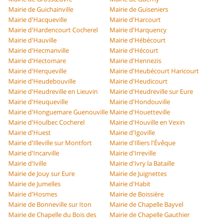
Mairie de Guichainville
Mairie de Guiseniers
Mairie d'Hacqueville
Mairie d'Harcourt
Mairie d'Hardencourt Cocherel
Mairie d'Harquency
Mairie d'Hauville
Mairie d'Hébécourt
Mairie d'Hecmanville
Mairie d'Hécourt
Mairie d'Hectomare
Mairie d'Hennezis
Mairie d'Herqueville
Mairie d'Heubécourt Haricourt
Mairie d'Heudebouville
Mairie d'Heudicourt
Mairie d'Heudreville en Lieuvin
Mairie d'Heudreville sur Eure
Mairie d'Heuqueville
Mairie d'Hondouville
Mairie d'Honguemare Guenouville
Mairie d'Houetteville
Mairie d'Houlbec Cocherel
Mairie d'Houville en Vexin
Mairie d'Huest
Mairie d'Igoville
Mairie d'Illeville sur Montfort
Mairie d'Illiers l'Évêque
Mairie d'Incarville
Mairie d'Irreville
Mairie d'Iville
Mairie d'Ivry la Bataille
Mairie de Jouy sur Eure
Mairie de Juignettes
Mairie de Jumelles
Mairie d'Habit
Mairie d'Hosmes
Mairie de Boissière
Mairie de Bonneville sur Iton
Mairie de Chapelle Bayvel
Mairie de Chapelle du Bois des
Mairie de Chapelle Gauthier