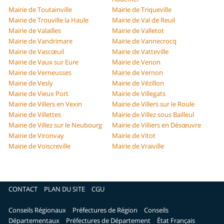
Mairie de Toutainville
Mairie de Triqueville
Mairie de Trouville la Haule
Mairie de Val de Reuil
Mairie de Valailles
Mairie de Valletot
Mairie de Vandrimare
Mairie de Vannecrocq
Mairie de Vascœuil
Mairie de Vatteville
Mairie de Vaux sur Eure
Mairie de Venon
Mairie de Verneusses
Mairie de Vernon
Mairie de Vesly
Mairie de Vézillon
Mairie de Vieux Port
Mairie de Villegats
Mairie de Villers en Vexin
Mairie de Villers sur le Roule
Mairie de Villettes
Mairie de Villez sous Bailleul
Mairie de Villez sur le Neubourg
Mairie de Villiers en Désœuvre
Mairie de Vironvay
Mairie de Vitot
Mairie de Voiscreville
Mairie de Vraiville
CONTACT
PLAN DU SITE
CGU
Conseils Régionaux
Préfectures de Région
Conseils
Départementaux
Préfectures de Département
État Français