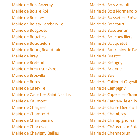
Mairie de Bois Anzeray
Mairie de Bois Arnault
Mairie de Bois le Roi
Mairie de Bois Normand p
Mairie de Boisney
Mairie de Boisset les Pré
Mairie de Boissy Lamberville
Mairie de Boncourt
Mairie de Bosgouet
Mairie de Bosquentin
Mairie de Bouafles
Mairie de Bouchevilliers
Mairie de Bouquelon
Mairie de Bouquetot
Mairie de Bourg Beaudouin
Mairie de Bournainville Fa
Mairie de Bray
Mairie de Brestot
Mairie de Breteuil
Mairie de Brétigny
Mairie de Breux sur Avre
Mairie de Brionne
Mairie de Brosville
Mairie de Bueil
Mairie de Burey
Mairie de Caillouet Orgevil
Mairie de Calleville
Mairie de Campigny
Mairie de Caorches Saint Nicolas
Mairie de Capelle les Gran
Mairie de Caumont
Mairie de Cauverville en 
Mairie de Chaignes
Mairie de Chaise Dieu du T
Mairie de Chambord
Mairie de Chambray
Mairie de Champenard
Mairie de Champignolles
Mairie de Charleval
Mairie de Château sur Ept
Mairie de Chavigny Bailleul
Mairie de Chennebrun