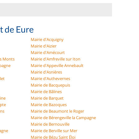
t de Eure
Mairie d'Acquigny
Mairie d'Aizier
Mairie d'Amécourt
es Monts
Mairie d'Amfreville sur Iton
mpagne
Mairie d'Appeville Annebault
Mairie d'Asnières
let
Mairie d'Authevernes
Mairie de Bacquepuis
Mairie de Bâlines
eine
Mairie de Barquet
Epte
Mairie de Bazoques
ons
Mairie de Beaumont le Roger
Mairie de Bérengeville la Campagne
Mairie de Bernouville
pagne
Mairie de Berville sur Mer
Mairie de Bézu Saint Éloi