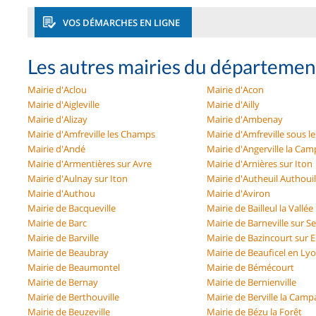
VOS DÉMARCHES EN LIGNE
Les autres mairies du départemen
Mairie d'Aclou
Mairie d'Acon
Mairie d'Aigleville
Mairie d'Ailly
Mairie d'Alizay
Mairie d'Ambenay
Mairie d'Amfreville les Champs
Mairie d'Amfreville sous l
Mairie d'Andé
Mairie d'Angerville la Ca
Mairie d'Armentières sur Avre
Mairie d'Arnières sur Iton
Mairie d'Aulnay sur Iton
Mairie d'Autheuil Authouil
Mairie d'Authou
Mairie d'Aviron
Mairie de Bacqueville
Mairie de Bailleul la Vallée
Mairie de Barc
Mairie de Barneville sur S
Mairie de Barville
Mairie de Bazincourt sur 
Mairie de Beaubray
Mairie de Beauficel en Ly
Mairie de Beaumontel
Mairie de Bémécourt
Mairie de Bernay
Mairie de Bernienville
Mairie de Berthouville
Mairie de Berville la Cam
Mairie de Beuzeville
Mairie de Bézu la Forêt