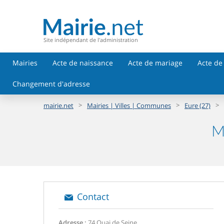
Site indépendant de l'administration
Mairies
Acte de naissance
Acte de mariage
Acte de
Changement d'adresse
>
>
>
mairie.net
Mairies | Villes | Communes
Eure (27)
M
Contact
Adresse :
74 Quai de Seine