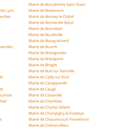
Mairie de Bois Jérôme Saint Ouen
rès Lyre
Mairie de Boisemont
vanches
Mairie de Boissey le Châtel
Mairie de Bonneville Aptot
Mairie de Bosrobert
Mairie de Boulleville
Mairie de Bourg Achard
verolles
Mairie de Bourth
Mairie de Bretagnolles
Mairie de Breuilpont
Mairie de Broglie
Mairie de Buis sur Damville
le
Mairie de Cailly sur Eure
Mairie de Canappeville
ds
Mairie de Caugé
Roumois
Mairie de Cesseville
heil
Mairie de Chamblac
Mairie de Champ Dolent
Mairie de Champigny la Futelaye
e
Mairie de Chauvincourt Provemont
Mairie de Chéronvilliers