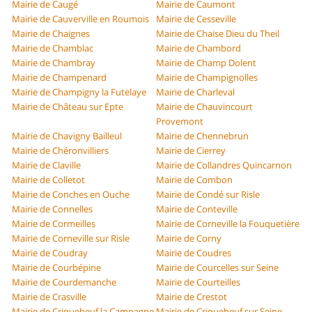
Mairie de Caugé
Mairie de Caumont
Mairie de Cauverville en Roumois
Mairie de Cesseville
Mairie de Chaignes
Mairie de Chaise Dieu du Theil
Mairie de Chamblac
Mairie de Chambord
Mairie de Chambray
Mairie de Champ Dolent
Mairie de Champenard
Mairie de Champignolles
Mairie de Champigny la Futelaye
Mairie de Charleval
Mairie de Château sur Epte
Mairie de Chauvincourt
Provemont
Mairie de Chavigny Bailleul
Mairie de Chennebrun
Mairie de Chéronvilliers
Mairie de Cierrey
Mairie de Claville
Mairie de Collandres Quincarnon
Mairie de Colletot
Mairie de Combon
Mairie de Conches en Ouche
Mairie de Condé sur Risle
Mairie de Connelles
Mairie de Conteville
Mairie de Cormeilles
Mairie de Corneville la Fouquetière
Mairie de Corneville sur Risle
Mairie de Corny
Mairie de Coudray
Mairie de Coudres
Mairie de Courbépine
Mairie de Courcelles sur Seine
Mairie de Courdemanche
Mairie de Courteilles
Mairie de Crasville
Mairie de Crestot
Mairie de Criquebeuf la Campagne
Mairie de Criquebeuf sur Seine