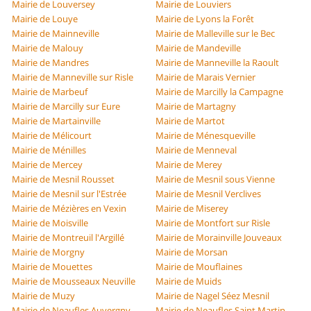
Mairie de Louversey
Mairie de Louviers
Mairie de Louye
Mairie de Lyons la Forêt
Mairie de Mainneville
Mairie de Malleville sur le Bec
Mairie de Malouy
Mairie de Mandeville
Mairie de Mandres
Mairie de Manneville la Raoult
Mairie de Manneville sur Risle
Mairie de Marais Vernier
Mairie de Marbeuf
Mairie de Marcilly la Campagne
Mairie de Marcilly sur Eure
Mairie de Martagny
Mairie de Martainville
Mairie de Martot
Mairie de Mélicourt
Mairie de Ménesqueville
Mairie de Ménilles
Mairie de Menneval
Mairie de Mercey
Mairie de Merey
Mairie de Mesnil Rousset
Mairie de Mesnil sous Vienne
Mairie de Mesnil sur l'Estrée
Mairie de Mesnil Verclives
Mairie de Mézières en Vexin
Mairie de Miserey
Mairie de Moisville
Mairie de Montfort sur Risle
Mairie de Montreuil l'Argillé
Mairie de Morainville Jouveaux
Mairie de Morgny
Mairie de Morsan
Mairie de Mouettes
Mairie de Mouflaines
Mairie de Mousseaux Neuville
Mairie de Muids
Mairie de Muzy
Mairie de Nagel Séez Mesnil
Mairie de Neaufles Auvergny
Mairie de Neaufles Saint Martin