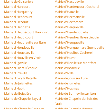
Mairie de Guiseniers
Mairie d'Hacqueville
Mairie d'Harcourt
Mairie d'Hardencourt Cocherel
Mairie d'Harquency
Mairie d'Hauville
Mairie d'Hébécourt
Mairie d'Hecmanville
Mairie d'Hécourt
Mairie d'Hectomare
Mairie d'Hennezis
Mairie d'Herqueville
Mairie d'Heubécourt Haricourt
Mairie d'Heudebouville
Mairie d'Heudicourt
Mairie d'Heudreville en Lieuvin
Mairie d'Heudreville sur Eure
Mairie d'Heuqueville
Mairie d'Hondouville
Mairie d'Honguemare Guenouville
Mairie d'Houetteville
Mairie d'Houlbec Cocherel
Mairie d'Houville en Vexin
Mairie d'Huest
Mairie d'Igoville
Mairie d'Illeville sur Montfort
Mairie d'Illiers l'Évêque
Mairie d'Incarville
Mairie d'Irreville
Mairie d'Iville
Mairie d'Ivry la Bataille
Mairie de Jouy sur Eure
Mairie de Juignettes
Mairie de Jumelles
Mairie d'Habit
Mairie d'Hosmes
Mairie de Boissière
Mairie de Bonneville sur Iton
Mairie de Chapelle Bayvel
Mairie de Chapelle du Bois des
Faulx
Mairie de Chapelle Gauthier
Mairie de Chapelle Hareng