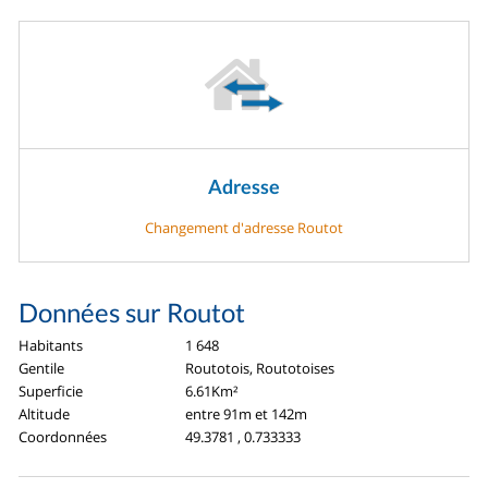
Adresse
Changement d'adresse Routot
Données sur Routot
Habitants
1 648
Gentile
Routotois, Routotoises
Superficie
6.61Km²
Altitude
entre 91m et 142m
Coordonnées
49.3781 , 0.733333