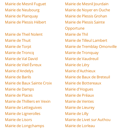
Mairie de Mesnil Fuguet
Mairie de Mesnil Jourdain
Mairie de Neubourg
Mairie de Noyer en Ouche
Mairie de Planquay
Mairie de Plessis Grohan
Mairie de Plessis Hébert
Mairie de Plessis Sainte
Opportune
Mairie de Theil Nolent
Mairie de Thil
Mairie de Thuit
Mairie de Tilleul Lambert
Mairie de Torpt
Mairie de Tremblay Omonville
Mairie de Troncq
Mairie de Tronquay
Mairie de Val David
Mairie de Vaudreuil
Mairie de Vieil Évreux
Mairie de Léry
Mairie d'Andelys
Mairie d'Authieux
Mairie de Barils
Mairie de Baux de Breteuil
Mairie de Baux Sainte Croix
Mairie de Bottereaux
Mairie de Damps
Mairie d'Hogues
Mairie de Places
Mairie de Préaux
Mairie de Thilliers en Vexin
Mairie de Ventes
Mairie de Letteguives
Mairie de Lieurey
Mairie de Lignerolles
Mairie de Lilly
Mairie de Lisors
Mairie de Livet sur Authou
Mairie de Longchamps
Mairie de Lorleau