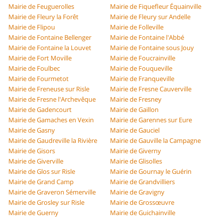
Mairie de Feuguerolles
Mairie de Fiquefleur Équainville
Mairie de Fleury la Forêt
Mairie de Fleury sur Andelle
Mairie de Flipou
Mairie de Folleville
Mairie de Fontaine Bellenger
Mairie de Fontaine l'Abbé
Mairie de Fontaine la Louvet
Mairie de Fontaine sous Jouy
Mairie de Fort Moville
Mairie de Foucrainville
Mairie de Foulbec
Mairie de Fouqueville
Mairie de Fourmetot
Mairie de Franqueville
Mairie de Freneuse sur Risle
Mairie de Fresne Cauverville
Mairie de Fresne l'Archevêque
Mairie de Fresney
Mairie de Gadencourt
Mairie de Gaillon
Mairie de Gamaches en Vexin
Mairie de Garennes sur Eure
Mairie de Gasny
Mairie de Gauciel
Mairie de Gaudreville la Rivière
Mairie de Gauville la Campagne
Mairie de Gisors
Mairie de Giverny
Mairie de Giverville
Mairie de Glisolles
Mairie de Glos sur Risle
Mairie de Gournay le Guérin
Mairie de Grand Camp
Mairie de Grandvilliers
Mairie de Graveron Sémerville
Mairie de Gravigny
Mairie de Grosley sur Risle
Mairie de Grossœuvre
Mairie de Guerny
Mairie de Guichainville