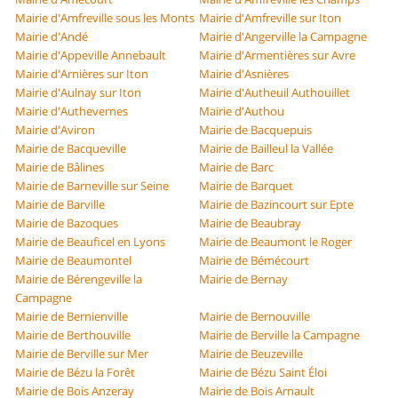
Mairie d'Amfreville sous les Monts
Mairie d'Amfreville sur Iton
Mairie d'Andé
Mairie d'Angerville la Campagne
Mairie d'Appeville Annebault
Mairie d'Armentières sur Avre
Mairie d'Arnières sur Iton
Mairie d'Asnières
Mairie d'Aulnay sur Iton
Mairie d'Autheuil Authouillet
Mairie d'Authevernes
Mairie d'Authou
Mairie d'Aviron
Mairie de Bacquepuis
Mairie de Bacqueville
Mairie de Bailleul la Vallée
Mairie de Bâlines
Mairie de Barc
Mairie de Barneville sur Seine
Mairie de Barquet
Mairie de Barville
Mairie de Bazincourt sur Epte
Mairie de Bazoques
Mairie de Beaubray
Mairie de Beauficel en Lyons
Mairie de Beaumont le Roger
Mairie de Beaumontel
Mairie de Bémécourt
Mairie de Bérengeville la
Mairie de Bernay
Campagne
Mairie de Bernienville
Mairie de Bernouville
Mairie de Berthouville
Mairie de Berville la Campagne
Mairie de Berville sur Mer
Mairie de Beuzeville
Mairie de Bézu la Forêt
Mairie de Bézu Saint Éloi
Mairie de Bois Anzeray
Mairie de Bois Arnault