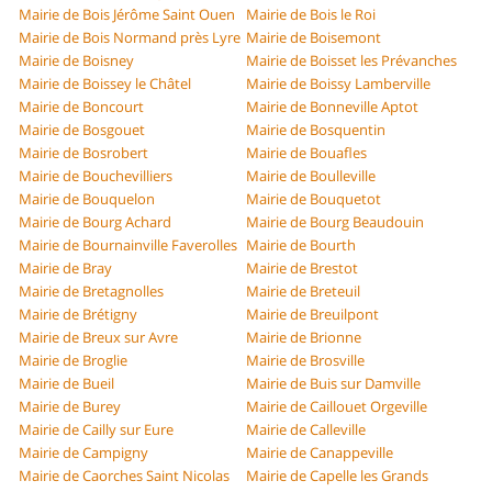
Mairie de Bois Jérôme Saint Ouen
Mairie de Bois le Roi
Mairie de Bois Normand près Lyre
Mairie de Boisemont
Mairie de Boisney
Mairie de Boisset les Prévanches
Mairie de Boissey le Châtel
Mairie de Boissy Lamberville
Mairie de Boncourt
Mairie de Bonneville Aptot
Mairie de Bosgouet
Mairie de Bosquentin
Mairie de Bosrobert
Mairie de Bouafles
Mairie de Bouchevilliers
Mairie de Boulleville
Mairie de Bouquelon
Mairie de Bouquetot
Mairie de Bourg Achard
Mairie de Bourg Beaudouin
Mairie de Bournainville Faverolles
Mairie de Bourth
Mairie de Bray
Mairie de Brestot
Mairie de Bretagnolles
Mairie de Breteuil
Mairie de Brétigny
Mairie de Breuilpont
Mairie de Breux sur Avre
Mairie de Brionne
Mairie de Broglie
Mairie de Brosville
Mairie de Bueil
Mairie de Buis sur Damville
Mairie de Burey
Mairie de Caillouet Orgeville
Mairie de Cailly sur Eure
Mairie de Calleville
Mairie de Campigny
Mairie de Canappeville
Mairie de Caorches Saint Nicolas
Mairie de Capelle les Grands