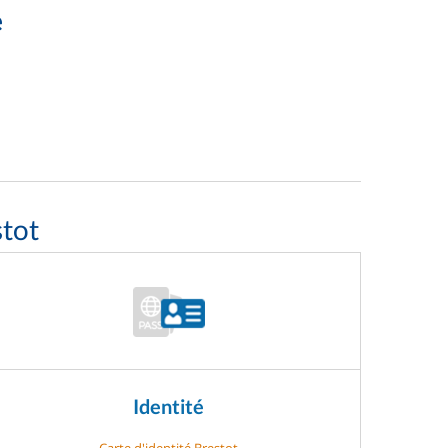
e
stot
Identité
Carte d'identité Brestot