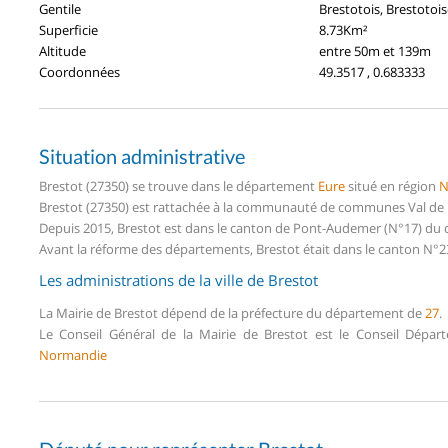
Gentile
Brestotois, Brestotoi
Superficie
8.73Km²
Altitude
entre 50m et 139m
Coordonnées
49.3517 , 0.683333
Situation administrative
Brestot (27350) se trouve dans le département
Eure
situé en région
N
Brestot (27350) est rattachée à la communauté de communes Val de Ri
Depuis 2015, Brestot est dans le canton de Pont-Audemer (N°17) du
Avant la réforme des départements, Brestot était dans le canton N°23
Les administrations de la ville de Brestot
La Mairie de Brestot dépend de la préfecture du département de
27
.
Le Conseil Général de la Mairie de Brestot est le Conseil Dépa
Normandie