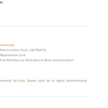
ses
ormandie
.
sle (numéro fiscal : 242700474).
 département Eure.
 de Montfort sur Risle dans la 3ème circonscription.
rtemental de
Eure
, faisant parti de la région administrative