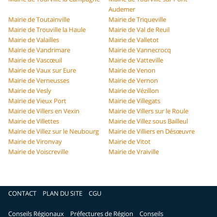
Audemer
Mairie de Toutainville
Mairie de Triqueville
Mairie de Trouville la Haule
Mairie de Val de Reuil
Mairie de Valailles
Mairie de Valletot
Mairie de Vandrimare
Mairie de Vannecrocq
Mairie de Vascœuil
Mairie de Vatteville
Mairie de Vaux sur Eure
Mairie de Venon
Mairie de Verneusses
Mairie de Vernon
Mairie de Vesly
Mairie de Vézillon
Mairie de Vieux Port
Mairie de Villegats
Mairie de Villers en Vexin
Mairie de Villers sur le Roule
Mairie de Villettes
Mairie de Villez sous Bailleul
Mairie de Villez sur le Neubourg
Mairie de Villiers en Désœuvre
Mairie de Vironvay
Mairie de Vitot
Mairie de Voiscreville
Mairie de Vraiville
CONTACT
PLAN DU SITE
CGU
Conseils Régionaux
Préfectures de Région
Conseils