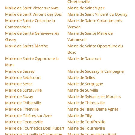
Chrétienville
Mairie de Saint Victor sur Avre
Mairie de Saint Vigor
Mairie de Saint Vincent des Bois
Mairie de Saint Vincent du Boulay
Mairie de Sainte Colombe la
Mairie de Sainte Colombe près
Commanderie
Vernon
Mairie de Sainte Geneviève lès
Mairie de Sainte Marie de
Gasny
Vatimesnil
Mairie de Sainte Marthe
Mairie de Sainte Opportune du
Bosc
Mairie de Sainte Opportune la
Mairie de Sancourt
Mare
Mairie de Sassey
Mairie de Saussay la Campagne
Mairie de Sébécourt
Mairie de Selles
Mairie de Serez
Mairie de Serquigny
Mairie de Surtauville
Mairie de Surville
Mairie de Suzay
Mairie de Sylvains les Moulins
Mairie de Thiberville
Mairie de Thibouville
Mairie de Thierville
Mairie de Tilleul Dame Agnès
Mairie de Tillières sur Avre
Mairie de Tilly
Mairie de Tocqueville
Mairie de Touffreville
Mairie de Tournedos Bois Hubert
Mairie de Tourneville
Mairie de Tourville la Campagne
Mairie de Tourville sur Pont