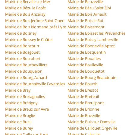
Mairie de Berville sur Mer
Mairie de Beuzeville
Mairie de Bézu la Forêt
Mairie de Bézu Saint Éloi
Mairie de Bois Anzeray
Mairie de Bois Arnault
Mairie de Bois Jérôme Saint Ouen
Mairie de Bois le Roi
Mairie de Bois Normand près Lyre
Mairie de Boisemont
Mairie de Boisney
Mairie de Boisset les Prévanches
Mairie de Boissey le Châtel
Mairie de Boissy Lamberville
Mairie de Boncourt
Mairie de Bonneville Aptot
Mairie de Bosgouet
Mairie de Bosquentin
Mairie de Bosrobert
Mairie de Bouafles
Mairie de Bouchevilliers
Mairie de Boulleville
Mairie de Bouquelon
Mairie de Bouquetot
Mairie de Bourg Achard
Mairie de Bourg Beaudouin
Mairie de Bournainville Faverolles
Mairie de Bourth
Mairie de Bray
Mairie de Brestot
Mairie de Bretagnolles
Mairie de Breteuil
Mairie de Brétigny
Mairie de Breuilpont
Mairie de Breux sur Avre
Mairie de Brionne
Mairie de Broglie
Mairie de Brosville
Mairie de Bueil
Mairie de Buis sur Damville
Mairie de Burey
Mairie de Caillouet Orgeville
Mairie de Cailly sur Eure
Mairie de Calleville