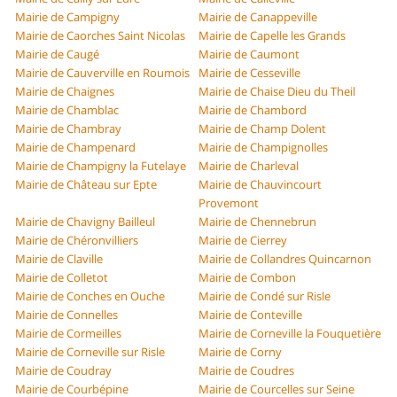
Mairie de Campigny
Mairie de Canappeville
Mairie de Caorches Saint Nicolas
Mairie de Capelle les Grands
Mairie de Caugé
Mairie de Caumont
Mairie de Cauverville en Roumois
Mairie de Cesseville
Mairie de Chaignes
Mairie de Chaise Dieu du Theil
Mairie de Chamblac
Mairie de Chambord
Mairie de Chambray
Mairie de Champ Dolent
Mairie de Champenard
Mairie de Champignolles
Mairie de Champigny la Futelaye
Mairie de Charleval
Mairie de Château sur Epte
Mairie de Chauvincourt
Provemont
Mairie de Chavigny Bailleul
Mairie de Chennebrun
Mairie de Chéronvilliers
Mairie de Cierrey
Mairie de Claville
Mairie de Collandres Quincarnon
Mairie de Colletot
Mairie de Combon
Mairie de Conches en Ouche
Mairie de Condé sur Risle
Mairie de Connelles
Mairie de Conteville
Mairie de Cormeilles
Mairie de Corneville la Fouquetière
Mairie de Corneville sur Risle
Mairie de Corny
Mairie de Coudray
Mairie de Coudres
Mairie de Courbépine
Mairie de Courcelles sur Seine