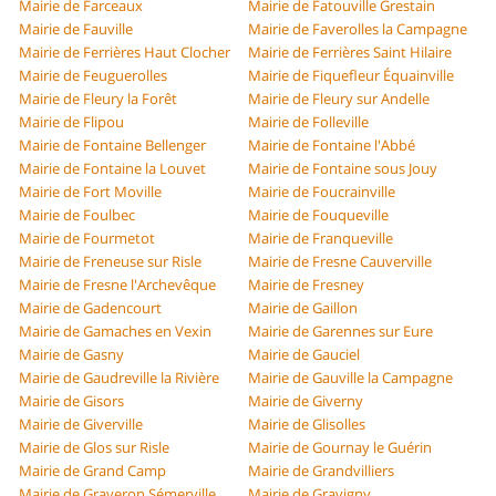
Mairie de Farceaux
Mairie de Fatouville Grestain
Mairie de Fauville
Mairie de Faverolles la Campagne
Mairie de Ferrières Haut Clocher
Mairie de Ferrières Saint Hilaire
Mairie de Feuguerolles
Mairie de Fiquefleur Équainville
Mairie de Fleury la Forêt
Mairie de Fleury sur Andelle
Mairie de Flipou
Mairie de Folleville
Mairie de Fontaine Bellenger
Mairie de Fontaine l'Abbé
Mairie de Fontaine la Louvet
Mairie de Fontaine sous Jouy
Mairie de Fort Moville
Mairie de Foucrainville
Mairie de Foulbec
Mairie de Fouqueville
Mairie de Fourmetot
Mairie de Franqueville
Mairie de Freneuse sur Risle
Mairie de Fresne Cauverville
Mairie de Fresne l'Archevêque
Mairie de Fresney
Mairie de Gadencourt
Mairie de Gaillon
Mairie de Gamaches en Vexin
Mairie de Garennes sur Eure
Mairie de Gasny
Mairie de Gauciel
Mairie de Gaudreville la Rivière
Mairie de Gauville la Campagne
Mairie de Gisors
Mairie de Giverny
Mairie de Giverville
Mairie de Glisolles
Mairie de Glos sur Risle
Mairie de Gournay le Guérin
Mairie de Grand Camp
Mairie de Grandvilliers
Mairie de Graveron Sémerville
Mairie de Gravigny