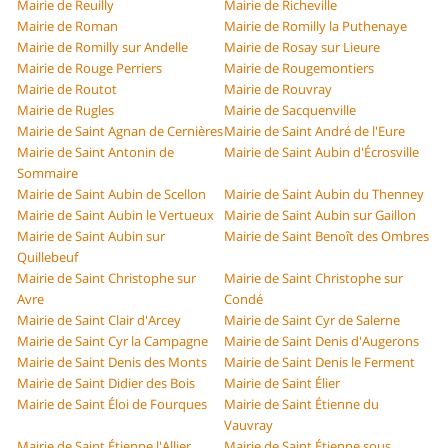
Mairie de Reuilly
Mairie de Richeville
Mairie de Roman
Mairie de Romilly la Puthenaye
Mairie de Romilly sur Andelle
Mairie de Rosay sur Lieure
Mairie de Rouge Perriers
Mairie de Rougemontiers
Mairie de Routot
Mairie de Rouvray
Mairie de Rugles
Mairie de Sacquenville
Mairie de Saint Agnan de Cernières
Mairie de Saint André de l'Eure
Mairie de Saint Antonin de
Mairie de Saint Aubin d'Écrosville
Sommaire
Mairie de Saint Aubin de Scellon
Mairie de Saint Aubin du Thenney
Mairie de Saint Aubin le Vertueux
Mairie de Saint Aubin sur Gaillon
Mairie de Saint Aubin sur
Mairie de Saint Benoît des Ombres
Quillebeuf
Mairie de Saint Christophe sur
Mairie de Saint Christophe sur
Avre
Condé
Mairie de Saint Clair d'Arcey
Mairie de Saint Cyr de Salerne
Mairie de Saint Cyr la Campagne
Mairie de Saint Denis d'Augerons
Mairie de Saint Denis des Monts
Mairie de Saint Denis le Ferment
Mairie de Saint Didier des Bois
Mairie de Saint Élier
Mairie de Saint Éloi de Fourques
Mairie de Saint Étienne du
Vauvray
Mairie de Saint Étienne l'Allier
Mairie de Saint Étienne sous