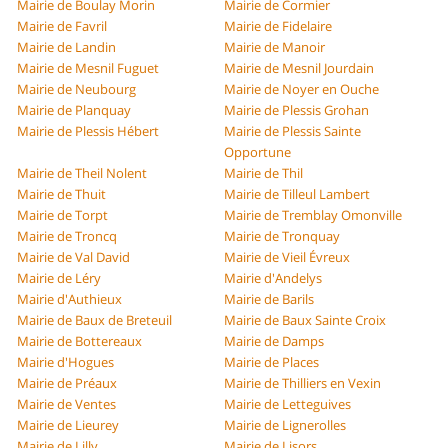
Mairie de Boulay Morin
Mairie de Cormier
Mairie de Favril
Mairie de Fidelaire
Mairie de Landin
Mairie de Manoir
Mairie de Mesnil Fuguet
Mairie de Mesnil Jourdain
Mairie de Neubourg
Mairie de Noyer en Ouche
Mairie de Planquay
Mairie de Plessis Grohan
Mairie de Plessis Hébert
Mairie de Plessis Sainte
Opportune
Mairie de Theil Nolent
Mairie de Thil
Mairie de Thuit
Mairie de Tilleul Lambert
Mairie de Torpt
Mairie de Tremblay Omonville
Mairie de Troncq
Mairie de Tronquay
Mairie de Val David
Mairie de Vieil Évreux
Mairie de Léry
Mairie d'Andelys
Mairie d'Authieux
Mairie de Barils
Mairie de Baux de Breteuil
Mairie de Baux Sainte Croix
Mairie de Bottereaux
Mairie de Damps
Mairie d'Hogues
Mairie de Places
Mairie de Préaux
Mairie de Thilliers en Vexin
Mairie de Ventes
Mairie de Letteguives
Mairie de Lieurey
Mairie de Lignerolles
Mairie de Lilly
Mairie de Lisors