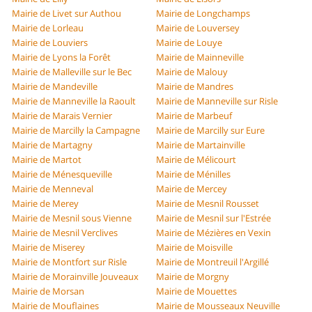
Mairie de Livet sur Authou
Mairie de Longchamps
Mairie de Lorleau
Mairie de Louversey
Mairie de Louviers
Mairie de Louye
Mairie de Lyons la Forêt
Mairie de Mainneville
Mairie de Malleville sur le Bec
Mairie de Malouy
Mairie de Mandeville
Mairie de Mandres
Mairie de Manneville la Raoult
Mairie de Manneville sur Risle
Mairie de Marais Vernier
Mairie de Marbeuf
Mairie de Marcilly la Campagne
Mairie de Marcilly sur Eure
Mairie de Martagny
Mairie de Martainville
Mairie de Martot
Mairie de Mélicourt
Mairie de Ménesqueville
Mairie de Ménilles
Mairie de Menneval
Mairie de Mercey
Mairie de Merey
Mairie de Mesnil Rousset
Mairie de Mesnil sous Vienne
Mairie de Mesnil sur l'Estrée
Mairie de Mesnil Verclives
Mairie de Mézières en Vexin
Mairie de Miserey
Mairie de Moisville
Mairie de Montfort sur Risle
Mairie de Montreuil l'Argillé
Mairie de Morainville Jouveaux
Mairie de Morgny
Mairie de Morsan
Mairie de Mouettes
Mairie de Mouflaines
Mairie de Mousseaux Neuville