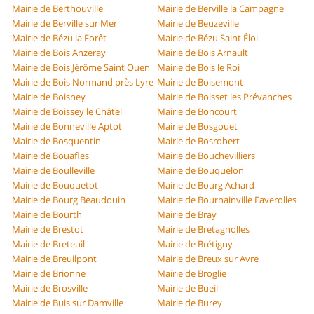
Mairie de Berthouville
Mairie de Berville la Campagne
Mairie de Berville sur Mer
Mairie de Beuzeville
Mairie de Bézu la Forêt
Mairie de Bézu Saint Éloi
Mairie de Bois Anzeray
Mairie de Bois Arnault
Mairie de Bois Jérôme Saint Ouen
Mairie de Bois le Roi
Mairie de Bois Normand près Lyre
Mairie de Boisemont
Mairie de Boisney
Mairie de Boisset les Prévanches
Mairie de Boissey le Châtel
Mairie de Boncourt
Mairie de Bonneville Aptot
Mairie de Bosgouet
Mairie de Bosquentin
Mairie de Bosrobert
Mairie de Bouafles
Mairie de Bouchevilliers
Mairie de Boulleville
Mairie de Bouquelon
Mairie de Bouquetot
Mairie de Bourg Achard
Mairie de Bourg Beaudouin
Mairie de Bournainville Faverolles
Mairie de Bourth
Mairie de Bray
Mairie de Brestot
Mairie de Bretagnolles
Mairie de Breteuil
Mairie de Brétigny
Mairie de Breuilpont
Mairie de Breux sur Avre
Mairie de Brionne
Mairie de Broglie
Mairie de Brosville
Mairie de Bueil
Mairie de Buis sur Damville
Mairie de Burey