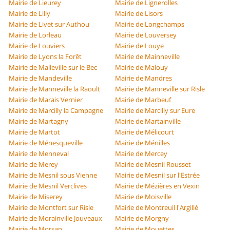
Mairie de Lieurey
Mairie de Lignerolles
Mairie de Lilly
Mairie de Lisors
Mairie de Livet sur Authou
Mairie de Longchamps
Mairie de Lorleau
Mairie de Louversey
Mairie de Louviers
Mairie de Louye
Mairie de Lyons la Forêt
Mairie de Mainneville
Mairie de Malleville sur le Bec
Mairie de Malouy
Mairie de Mandeville
Mairie de Mandres
Mairie de Manneville la Raoult
Mairie de Manneville sur Risle
Mairie de Marais Vernier
Mairie de Marbeuf
Mairie de Marcilly la Campagne
Mairie de Marcilly sur Eure
Mairie de Martagny
Mairie de Martainville
Mairie de Martot
Mairie de Mélicourt
Mairie de Ménesqueville
Mairie de Ménilles
Mairie de Menneval
Mairie de Mercey
Mairie de Merey
Mairie de Mesnil Rousset
Mairie de Mesnil sous Vienne
Mairie de Mesnil sur l'Estrée
Mairie de Mesnil Verclives
Mairie de Mézières en Vexin
Mairie de Miserey
Mairie de Moisville
Mairie de Montfort sur Risle
Mairie de Montreuil l'Argillé
Mairie de Morainville Jouveaux
Mairie de Morgny
Mairie de Morsan
Mairie de Mouettes