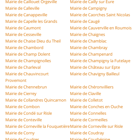
Mairie de Caillouet Orgeville
Mairie de Cailly sur Eure
Mairie de Calleville
Mairie de Campigny
Mairie de Canappeville
Mairie de Caorches Saint Nicolas
Mairie de Capelle les Grands
Mairie de Caugé
Mairie de Caumont
Mairie de Cauverville en Roumois
Mairie de Cesseville
Mairie de Chaignes
Mairie de Chaise Dieu du Theil
Mairie de Chamblac
Mairie de Chambord
Mairie de Chambray
Mairie de Champ Dolent
Mairie de Champenard
Mairie de Champignolles
Mairie de Champigny la Futelaye
Mairie de Charleval
Mairie de Château sur Epte
Mairie de Chauvincourt
Mairie de Chavigny Bailleul
Provemont
Mairie de Chennebrun
Mairie de Chéronvilliers
Mairie de Cierrey
Mairie de Claville
Mairie de Collandres Quincarnon
Mairie de Colletot
Mairie de Combon
Mairie de Conches en Ouche
Mairie de Condé sur Risle
Mairie de Connelles
Mairie de Conteville
Mairie de Cormeilles
Mairie de Corneville la Fouquetière
Mairie de Corneville sur Risle
Mairie de Corny
Mairie de Coudray
Mairie de Coudres
Mairie de Courbépine