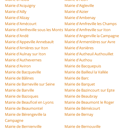
Mairie d'Acquigny
Mairie d'Aigleville
Mairie d'Ailly
Mairie d'Aizier
Mairie d'Alizay
Mairie d'Ambenay
Mairie d'Amécourt
Mairie d'Amfreville les Champs
Mairie d'Amfreville sous les Monts
Mairie d'Amfreville sur Iton
Mairie d'Andé
Mairie d'Angerville la Campagne
Mairie d'Appeville Annebault
Mairie d'Armentières sur Avre
Mairie d'Arnières sur Iton
Mairie d'Asnières
Mairie d'Aulnay sur Iton
Mairie d'Autheuil Authouillet
Mairie d'Authevernes
Mairie d'Authou
Mairie d'Aviron
Mairie de Bacquepuis
Mairie de Bacqueville
Mairie de Bailleul la Vallée
Mairie de Bâlines
Mairie de Barc
Mairie de Barneville sur Seine
Mairie de Barquet
Mairie de Barville
Mairie de Bazincourt sur Epte
Mairie de Bazoques
Mairie de Beaubray
Mairie de Beauficel en Lyons
Mairie de Beaumont le Roger
Mairie de Beaumontel
Mairie de Bémécourt
Mairie de Bérengeville la
Mairie de Bernay
Campagne
Mairie de Bernienville
Mairie de Bernouville