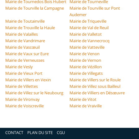
Mairie de Tournedos Bois Hubert
Mairie de Tourneville
Mairie de Tourville la Campagne
Mairie de Tourville sur Pont
Audemer
Mairie de Toutainville
Mairie de Triqueville
Mairie de Trouville la Haule
Mairie de Val de Reuil
Mairie de Valailles
Mairie de Valletot
Mairie de Vandrimare
Mairie de Vannecrocq
Mairie de Vascœuil
Mairie de Vatteville
Mairie de Vaux sur Eure
Mairie de Venon
Mairie de Verneusses
Mairie de Vernon
Mairie de Vesly
Mairie de Vézillon
Mairie de Vieux Port
Mairie de Villegats
Mairie de Villers en Vexin
Mairie de Villers sur le Roule
Mairie de Villettes
Mairie de Villez sous Bailleul
Mairie de Villez sur le Neubourg
Mairie de Villiers en Désœuvre
Mairie de Vironvay
Mairie de Vitot
Mairie de Voiscreville
Mairie de Vraiville
CONTACT
PLAN DU SITE
CGU