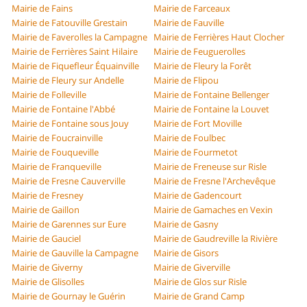
Mairie de Fains
Mairie de Farceaux
Mairie de Fatouville Grestain
Mairie de Fauville
Mairie de Faverolles la Campagne
Mairie de Ferrières Haut Clocher
Mairie de Ferrières Saint Hilaire
Mairie de Feuguerolles
Mairie de Fiquefleur Équainville
Mairie de Fleury la Forêt
Mairie de Fleury sur Andelle
Mairie de Flipou
Mairie de Folleville
Mairie de Fontaine Bellenger
Mairie de Fontaine l'Abbé
Mairie de Fontaine la Louvet
Mairie de Fontaine sous Jouy
Mairie de Fort Moville
Mairie de Foucrainville
Mairie de Foulbec
Mairie de Fouqueville
Mairie de Fourmetot
Mairie de Franqueville
Mairie de Freneuse sur Risle
Mairie de Fresne Cauverville
Mairie de Fresne l'Archevêque
Mairie de Fresney
Mairie de Gadencourt
Mairie de Gaillon
Mairie de Gamaches en Vexin
Mairie de Garennes sur Eure
Mairie de Gasny
Mairie de Gauciel
Mairie de Gaudreville la Rivière
Mairie de Gauville la Campagne
Mairie de Gisors
Mairie de Giverny
Mairie de Giverville
Mairie de Glisolles
Mairie de Glos sur Risle
Mairie de Gournay le Guérin
Mairie de Grand Camp