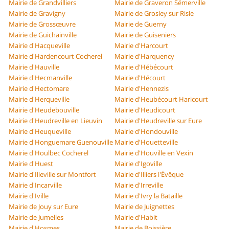
Mairie de Grandvilliers
Mairie de Graveron Sémerville
Mairie de Gravigny
Mairie de Grosley sur Risle
Mairie de Grossœuvre
Mairie de Guerny
Mairie de Guichainville
Mairie de Guiseniers
Mairie d'Hacqueville
Mairie d'Harcourt
Mairie d'Hardencourt Cocherel
Mairie d'Harquency
Mairie d'Hauville
Mairie d'Hébécourt
Mairie d'Hecmanville
Mairie d'Hécourt
Mairie d'Hectomare
Mairie d'Hennezis
Mairie d'Herqueville
Mairie d'Heubécourt Haricourt
Mairie d'Heudebouville
Mairie d'Heudicourt
Mairie d'Heudreville en Lieuvin
Mairie d'Heudreville sur Eure
Mairie d'Heuqueville
Mairie d'Hondouville
Mairie d'Honguemare Guenouville
Mairie d'Houetteville
Mairie d'Houlbec Cocherel
Mairie d'Houville en Vexin
Mairie d'Huest
Mairie d'Igoville
Mairie d'Illeville sur Montfort
Mairie d'Illiers l'Évêque
Mairie d'Incarville
Mairie d'Irreville
Mairie d'Iville
Mairie d'Ivry la Bataille
Mairie de Jouy sur Eure
Mairie de Juignettes
Mairie de Jumelles
Mairie d'Habit
Mairie d'Hosmes
Mairie de Boissière