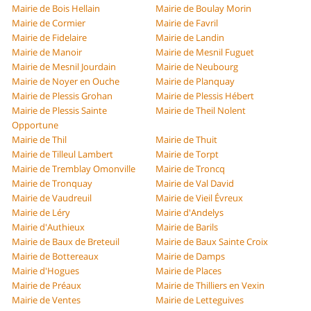
Mairie de Bois Hellain
Mairie de Boulay Morin
Mairie de Cormier
Mairie de Favril
Mairie de Fidelaire
Mairie de Landin
Mairie de Manoir
Mairie de Mesnil Fuguet
Mairie de Mesnil Jourdain
Mairie de Neubourg
Mairie de Noyer en Ouche
Mairie de Planquay
Mairie de Plessis Grohan
Mairie de Plessis Hébert
Mairie de Plessis Sainte
Mairie de Theil Nolent
Opportune
Mairie de Thil
Mairie de Thuit
Mairie de Tilleul Lambert
Mairie de Torpt
Mairie de Tremblay Omonville
Mairie de Troncq
Mairie de Tronquay
Mairie de Val David
Mairie de Vaudreuil
Mairie de Vieil Évreux
Mairie de Léry
Mairie d'Andelys
Mairie d'Authieux
Mairie de Barils
Mairie de Baux de Breteuil
Mairie de Baux Sainte Croix
Mairie de Bottereaux
Mairie de Damps
Mairie d'Hogues
Mairie de Places
Mairie de Préaux
Mairie de Thilliers en Vexin
Mairie de Ventes
Mairie de Letteguives