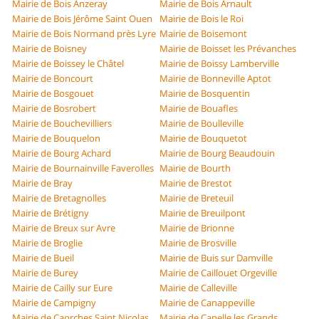
Mairie de Bois Anzeray
Mairie de Bois Arnault
Mairie de Bois Jérôme Saint Ouen
Mairie de Bois le Roi
Mairie de Bois Normand près Lyre
Mairie de Boisemont
Mairie de Boisney
Mairie de Boisset les Prévanches
Mairie de Boissey le Châtel
Mairie de Boissy Lamberville
Mairie de Boncourt
Mairie de Bonneville Aptot
Mairie de Bosgouet
Mairie de Bosquentin
Mairie de Bosrobert
Mairie de Bouafles
Mairie de Bouchevilliers
Mairie de Boulleville
Mairie de Bouquelon
Mairie de Bouquetot
Mairie de Bourg Achard
Mairie de Bourg Beaudouin
Mairie de Bournainville Faverolles
Mairie de Bourth
Mairie de Bray
Mairie de Brestot
Mairie de Bretagnolles
Mairie de Breteuil
Mairie de Brétigny
Mairie de Breuilpont
Mairie de Breux sur Avre
Mairie de Brionne
Mairie de Broglie
Mairie de Brosville
Mairie de Bueil
Mairie de Buis sur Damville
Mairie de Burey
Mairie de Caillouet Orgeville
Mairie de Cailly sur Eure
Mairie de Calleville
Mairie de Campigny
Mairie de Canappeville
Mairie de Caorches Saint Nicolas
Mairie de Capelle les Grands