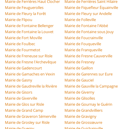
Mairie de Ferrières Haut Clocher
Mairie de Ferrières Saint Hilaire
Mairie de Feuguerolles
Mairie de Fiquefleur Équainville
Mairie de Fleury la Forêt
Mairie de Fleury sur Andelle
Mairie de Flipou
Mairie de Folleville
Mairie de Fontaine Bellenger
Mairie de Fontaine l'Abbé
Mairie de Fontaine la Louvet
Mairie de Fontaine sous Jouy
Mairie de Fort Moville
Mairie de Foucrainville
Mairie de Foulbec
Mairie de Fouqueville
Mairie de Fourmetot
Mairie de Franqueville
Mairie de Freneuse sur Risle
Mairie de Fresne Cauverville
Mairie de Fresne l'Archevêque
Mairie de Fresney
Mairie de Gadencourt
Mairie de Gaillon
Mairie de Gamaches en Vexin
Mairie de Garennes sur Eure
Mairie de Gasny
Mairie de Gauciel
Mairie de Gaudreville la Rivière
Mairie de Gauville la Campagne
Mairie de Gisors
Mairie de Giverny
Mairie de Giverville
Mairie de Glisolles
Mairie de Glos sur Risle
Mairie de Gournay le Guérin
Mairie de Grand Camp
Mairie de Grandvilliers
Mairie de Graveron Sémerville
Mairie de Gravigny
Mairie de Grosley sur Risle
Mairie de Grossœuvre
Mairie de Guerny
Mairie de Guichainville