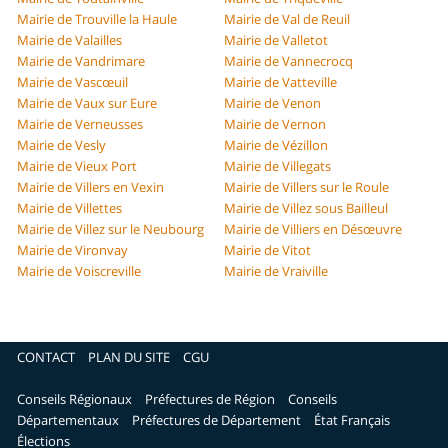
Mairie de Trouville la Haule
Mairie de Val de Reuil
Mairie de Valailles
Mairie de Valletot
Mairie de Vandrimare
Mairie de Vannecrocq
Mairie de Vascœuil
Mairie de Vatteville
Mairie de Vaux sur Eure
Mairie de Venon
Mairie de Verneusses
Mairie de Vernon
Mairie de Vesly
Mairie de Vézillon
Mairie de Vieux Port
Mairie de Villegats
Mairie de Villers en Vexin
Mairie de Villers sur le Roule
Mairie de Villettes
Mairie de Villez sous Bailleul
Mairie de Villez sur le Neubourg
Mairie de Villiers en Désœuvre
Mairie de Vironvay
Mairie de Vitot
Mairie de Voiscreville
Mairie de Vraiville
CONTACT
PLAN DU SITE
CGU
Conseils Régionaux
Préfectures de Région
Conseils
Départementaux
Préfectures de Département
État Français
Élections