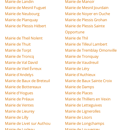
Mairie de Landin
Mairie de Manoir
Mairie de Mesnil Fuguet
Mairie de Mesnil Jourdain
Mairie de Neubourg
Mairie de Noyer en Ouche
Mairie de Planquay
Mairie de Plessis Grohan
Mairie de Plessis Hébert
Mairie de Plessis Sainte
Opportune
Mairie de Theil Nolent
Mairie de Thil
Mairie de Thuit
Mairie de Tilleul Lambert
Mairie de Torpt
Mairie de Tremblay Omonville
Mairie de Troncq
Mairie de Tronquay
Mairie de Val David
Mairie de Vaudreuil
Mairie de Vieil Évreux
Mairie de Léry
Mairie d'Andelys
Mairie d'Authieux
Mairie de Baux de Breteuil
Mairie de Baux Sainte Croix
Mairie de Bottereaux
Mairie de Damps
Mairie d'Hogues
Mairie de Places
Mairie de Préaux
Mairie de Thilliers en Vexin
Mairie de Ventes
Mairie de Letteguives
Mairie de Lieurey
Mairie de Lignerolles
Mairie de Lilly
Mairie de Lisors
Mairie de Livet sur Authou
Mairie de Longchamps
Mairie de Lorleau
Mairie de Louversey