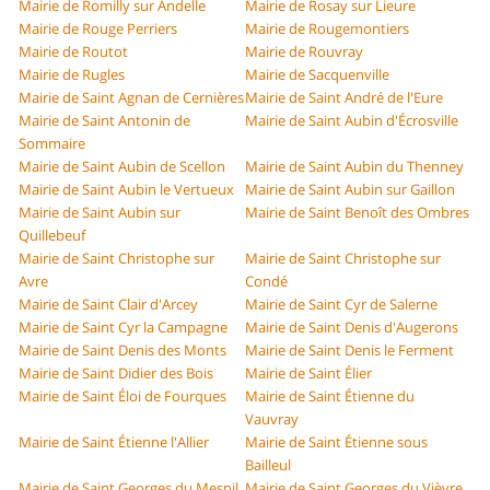
Mairie de Romilly sur Andelle
Mairie de Rosay sur Lieure
Mairie de Rouge Perriers
Mairie de Rougemontiers
Mairie de Routot
Mairie de Rouvray
Mairie de Rugles
Mairie de Sacquenville
Mairie de Saint Agnan de Cernières
Mairie de Saint André de l'Eure
Mairie de Saint Antonin de
Mairie de Saint Aubin d'Écrosville
Sommaire
Mairie de Saint Aubin de Scellon
Mairie de Saint Aubin du Thenney
Mairie de Saint Aubin le Vertueux
Mairie de Saint Aubin sur Gaillon
Mairie de Saint Aubin sur
Mairie de Saint Benoît des Ombres
Quillebeuf
Mairie de Saint Christophe sur
Mairie de Saint Christophe sur
Avre
Condé
Mairie de Saint Clair d'Arcey
Mairie de Saint Cyr de Salerne
Mairie de Saint Cyr la Campagne
Mairie de Saint Denis d'Augerons
Mairie de Saint Denis des Monts
Mairie de Saint Denis le Ferment
Mairie de Saint Didier des Bois
Mairie de Saint Élier
Mairie de Saint Éloi de Fourques
Mairie de Saint Étienne du
Vauvray
Mairie de Saint Étienne l'Allier
Mairie de Saint Étienne sous
Bailleul
Mairie de Saint Georges du Mesnil
Mairie de Saint Georges du Vièvre