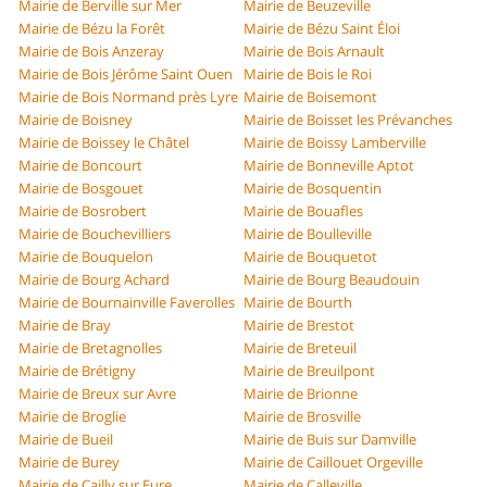
Mairie de Berville sur Mer
Mairie de Beuzeville
Mairie de Bézu la Forêt
Mairie de Bézu Saint Éloi
Mairie de Bois Anzeray
Mairie de Bois Arnault
Mairie de Bois Jérôme Saint Ouen
Mairie de Bois le Roi
Mairie de Bois Normand près Lyre
Mairie de Boisemont
Mairie de Boisney
Mairie de Boisset les Prévanches
Mairie de Boissey le Châtel
Mairie de Boissy Lamberville
Mairie de Boncourt
Mairie de Bonneville Aptot
Mairie de Bosgouet
Mairie de Bosquentin
Mairie de Bosrobert
Mairie de Bouafles
Mairie de Bouchevilliers
Mairie de Boulleville
Mairie de Bouquelon
Mairie de Bouquetot
Mairie de Bourg Achard
Mairie de Bourg Beaudouin
Mairie de Bournainville Faverolles
Mairie de Bourth
Mairie de Bray
Mairie de Brestot
Mairie de Bretagnolles
Mairie de Breteuil
Mairie de Brétigny
Mairie de Breuilpont
Mairie de Breux sur Avre
Mairie de Brionne
Mairie de Broglie
Mairie de Brosville
Mairie de Bueil
Mairie de Buis sur Damville
Mairie de Burey
Mairie de Caillouet Orgeville
Mairie de Cailly sur Eure
Mairie de Calleville