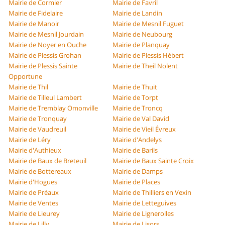
Mairie de Cormier
Mairie de Favril
Mairie de Fidelaire
Mairie de Landin
Mairie de Manoir
Mairie de Mesnil Fuguet
Mairie de Mesnil Jourdain
Mairie de Neubourg
Mairie de Noyer en Ouche
Mairie de Planquay
Mairie de Plessis Grohan
Mairie de Plessis Hébert
Mairie de Plessis Sainte
Mairie de Theil Nolent
Opportune
Mairie de Thil
Mairie de Thuit
Mairie de Tilleul Lambert
Mairie de Torpt
Mairie de Tremblay Omonville
Mairie de Troncq
Mairie de Tronquay
Mairie de Val David
Mairie de Vaudreuil
Mairie de Vieil Évreux
Mairie de Léry
Mairie d'Andelys
Mairie d'Authieux
Mairie de Barils
Mairie de Baux de Breteuil
Mairie de Baux Sainte Croix
Mairie de Bottereaux
Mairie de Damps
Mairie d'Hogues
Mairie de Places
Mairie de Préaux
Mairie de Thilliers en Vexin
Mairie de Ventes
Mairie de Letteguives
Mairie de Lieurey
Mairie de Lignerolles
Mairie de Lilly
Mairie de Lisors