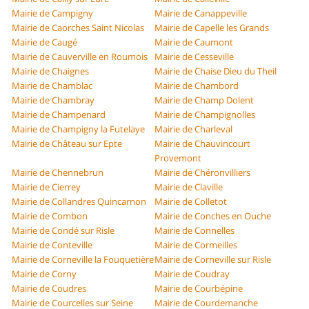
Mairie de Campigny
Mairie de Canappeville
Mairie de Caorches Saint Nicolas
Mairie de Capelle les Grands
Mairie de Caugé
Mairie de Caumont
Mairie de Cauverville en Roumois
Mairie de Cesseville
Mairie de Chaignes
Mairie de Chaise Dieu du Theil
Mairie de Chamblac
Mairie de Chambord
Mairie de Chambray
Mairie de Champ Dolent
Mairie de Champenard
Mairie de Champignolles
Mairie de Champigny la Futelaye
Mairie de Charleval
Mairie de Château sur Epte
Mairie de Chauvincourt
Provemont
Mairie de Chennebrun
Mairie de Chéronvilliers
Mairie de Cierrey
Mairie de Claville
Mairie de Collandres Quincarnon
Mairie de Colletot
Mairie de Combon
Mairie de Conches en Ouche
Mairie de Condé sur Risle
Mairie de Connelles
Mairie de Conteville
Mairie de Cormeilles
Mairie de Corneville la Fouquetière
Mairie de Corneville sur Risle
Mairie de Corny
Mairie de Coudray
Mairie de Coudres
Mairie de Courbépine
Mairie de Courcelles sur Seine
Mairie de Courdemanche