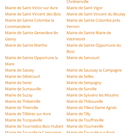
Chrétienville
Mairie de Saint Victor sur Avre
Mairie de Saint Vigor
Mairie de Saint Vincent des Bois
Mairie de Saint Vincent du Boulay
Mairie de Sainte Colombe la
Mairie de Sainte Colombe près
Commanderie
Vernon
Mairie de Sainte Geneviève lès
Mairie de Sainte Marie de
Gasny
Vatimesnil
Mairie de Sainte Marthe
Mairie de Sainte Opportune du
Bosc
Mairie de Sainte Opportune la
Mairie de Sancourt
Mare
Mairie de Sassey
Mairie de Saussay la Campagne
Mairie de Sébécourt
Mairie de Selles
Mairie de Serez
Mairie de Serquigny
Mairie de Surtauville
Mairie de Surville
Mairie de Suzay
Mairie de Sylvains les Moulins
Mairie de Thiberville
Mairie de Thibouville
Mairie de Thierville
Mairie de Tilleul Dame Agnès
Mairie de Tillières sur Avre
Mairie de Tilly
Mairie de Tocqueville
Mairie de Touffreville
Mairie de Tournedos Bois Hubert
Mairie de Tourneville
Mairie de Tourville la Campagne
Mairie de Tourville sur Pont