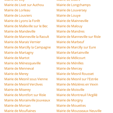
Mairie de Livet sur Authou
Mairie de Longchamps
Mairie de Lorleau
Mairie de Louversey
Mairie de Louviers
Mairie de Louye
Mairie de Lyons la Forêt
Mairie de Mainneville
Mairie de Malleville sur le Bec
Mairie de Malouy
Mairie de Mandeville
Mairie de Mandres
Mairie de Manneville la Raoult
Mairie de Manneville sur Risle
Mairie de Marais Vernier
Mairie de Marbeuf
Mairie de Marcilly la Campagne
Mairie de Marcilly sur Eure
Mairie de Martagny
Mairie de Martainville
Mairie de Martot
Mairie de Mélicourt
Mairie de Ménesqueville
Mairie de Ménilles
Mairie de Menneval
Mairie de Mercey
Mairie de Merey
Mairie de Mesnil Rousset
Mairie de Mesnil sous Vienne
Mairie de Mesnil sur l'Estrée
Mairie de Mesnil Verclives
Mairie de Mézières en Vexin
Mairie de Miserey
Mairie de Moisville
Mairie de Montfort sur Risle
Mairie de Montreuil l'Argillé
Mairie de Morainville Jouveaux
Mairie de Morgny
Mairie de Morsan
Mairie de Mouettes
Mairie de Mouflaines
Mairie de Mousseaux Neuville