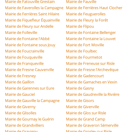
Mairie de Fatouville Grestain
Mairie de Fauville
Mairie de Faverolles la Campagne
Mairie de Ferrières Haut Clocher
Mairie de Ferrières Saint Hilaire
Mairie de Feuguerolles
Mairie de Fiquefleur Équainville
Mairie de Fleury la Forêt
Mairie de Fleury sur Andelle
Mairie de Flipou
Mairie de Folleville
Mairie de Fontaine Bellenger
Mairie de Fontaine l'Abbé
Mairie de Fontaine la Louvet
Mairie de Fontaine sous Jouy
Mairie de Fort Moville
Mairie de Foucrainville
Mairie de Foulbec
Mairie de Fouqueville
Mairie de Fourmetot
Mairie de Franqueville
Mairie de Freneuse sur Risle
Mairie de Fresne Cauverville
Mairie de Fresne l'Archevêque
Mairie de Fresney
Mairie de Gadencourt
Mairie de Gaillon
Mairie de Gamaches en Vexin
Mairie de Garennes sur Eure
Mairie de Gasny
Mairie de Gauciel
Mairie de Gaudreville la Rivière
Mairie de Gauville la Campagne
Mairie de Gisors
Mairie de Giverny
Mairie de Giverville
Mairie de Glisolles
Mairie de Glos sur Risle
Mairie de Gournay le Guérin
Mairie de Grand Camp
Mairie de Grandvilliers
Mairie de Graveron Sémerville
Mairie de Gravigny
Mairie de Grosley sur Risle