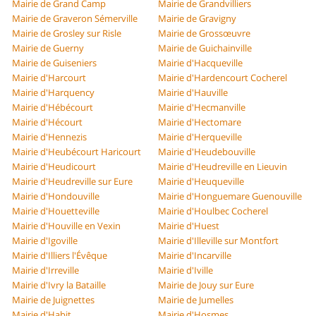
Mairie de Grand Camp
Mairie de Grandvilliers
Mairie de Graveron Sémerville
Mairie de Gravigny
Mairie de Grosley sur Risle
Mairie de Grossœuvre
Mairie de Guerny
Mairie de Guichainville
Mairie de Guiseniers
Mairie d'Hacqueville
Mairie d'Harcourt
Mairie d'Hardencourt Cocherel
Mairie d'Harquency
Mairie d'Hauville
Mairie d'Hébécourt
Mairie d'Hecmanville
Mairie d'Hécourt
Mairie d'Hectomare
Mairie d'Hennezis
Mairie d'Herqueville
Mairie d'Heubécourt Haricourt
Mairie d'Heudebouville
Mairie d'Heudicourt
Mairie d'Heudreville en Lieuvin
Mairie d'Heudreville sur Eure
Mairie d'Heuqueville
Mairie d'Hondouville
Mairie d'Honguemare Guenouville
Mairie d'Houetteville
Mairie d'Houlbec Cocherel
Mairie d'Houville en Vexin
Mairie d'Huest
Mairie d'Igoville
Mairie d'Illeville sur Montfort
Mairie d'Illiers l'Évêque
Mairie d'Incarville
Mairie d'Irreville
Mairie d'Iville
Mairie d'Ivry la Bataille
Mairie de Jouy sur Eure
Mairie de Juignettes
Mairie de Jumelles
Mairie d'Habit
Mairie d'Hosmes