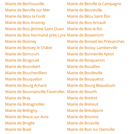
Mairie de Berthouville
Mairie de Berville la Campagne
Mairie de Berville sur Mer
Mairie de Beuzeville
Mairie de Bézu la Forêt
Mairie de Bézu Saint Éloi
Mairie de Bois Anzeray
Mairie de Bois Arnault
Mairie de Bois Jérôme Saint Ouen
Mairie de Bois le Roi
Mairie de Bois Normand près Lyre
Mairie de Boisemont
Mairie de Boisney
Mairie de Boisset les Prévanches
Mairie de Boissey le Châtel
Mairie de Boissy Lamberville
Mairie de Boncourt
Mairie de Bonneville Aptot
Mairie de Bosgouet
Mairie de Bosquentin
Mairie de Bosrobert
Mairie de Bouafles
Mairie de Bouchevilliers
Mairie de Boulleville
Mairie de Bouquelon
Mairie de Bouquetot
Mairie de Bourg Achard
Mairie de Bourg Beaudouin
Mairie de Bournainville Faverolles
Mairie de Bourth
Mairie de Bray
Mairie de Brestot
Mairie de Bretagnolles
Mairie de Breteuil
Mairie de Brétigny
Mairie de Breuilpont
Mairie de Breux sur Avre
Mairie de Brionne
Mairie de Broglie
Mairie de Brosville
Mairie de Bueil
Mairie de Buis sur Damville