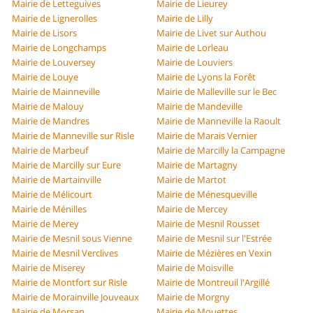
Mairie de Letteguives
Mairie de Lieurey
Mairie de Lignerolles
Mairie de Lilly
Mairie de Lisors
Mairie de Livet sur Authou
Mairie de Longchamps
Mairie de Lorleau
Mairie de Louversey
Mairie de Louviers
Mairie de Louye
Mairie de Lyons la Forêt
Mairie de Mainneville
Mairie de Malleville sur le Bec
Mairie de Malouy
Mairie de Mandeville
Mairie de Mandres
Mairie de Manneville la Raoult
Mairie de Manneville sur Risle
Mairie de Marais Vernier
Mairie de Marbeuf
Mairie de Marcilly la Campagne
Mairie de Marcilly sur Eure
Mairie de Martagny
Mairie de Martainville
Mairie de Martot
Mairie de Mélicourt
Mairie de Ménesqueville
Mairie de Ménilles
Mairie de Mercey
Mairie de Merey
Mairie de Mesnil Rousset
Mairie de Mesnil sous Vienne
Mairie de Mesnil sur l'Estrée
Mairie de Mesnil Verclives
Mairie de Mézières en Vexin
Mairie de Miserey
Mairie de Moisville
Mairie de Montfort sur Risle
Mairie de Montreuil l'Argillé
Mairie de Morainville Jouveaux
Mairie de Morgny
Mairie de Morsan
Mairie de Mouettes