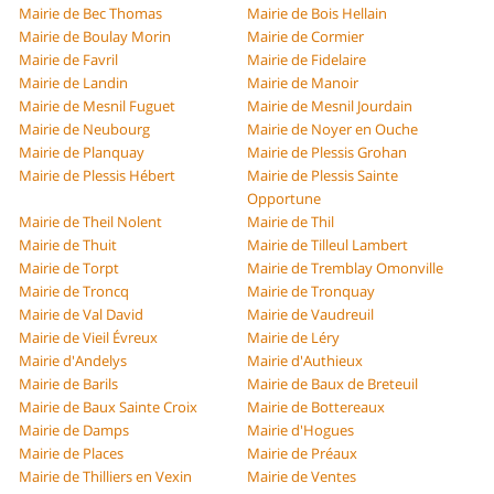
Mairie de Bec Thomas
Mairie de Bois Hellain
Mairie de Boulay Morin
Mairie de Cormier
Mairie de Favril
Mairie de Fidelaire
Mairie de Landin
Mairie de Manoir
Mairie de Mesnil Fuguet
Mairie de Mesnil Jourdain
Mairie de Neubourg
Mairie de Noyer en Ouche
Mairie de Planquay
Mairie de Plessis Grohan
Mairie de Plessis Hébert
Mairie de Plessis Sainte
Opportune
Mairie de Theil Nolent
Mairie de Thil
Mairie de Thuit
Mairie de Tilleul Lambert
Mairie de Torpt
Mairie de Tremblay Omonville
Mairie de Troncq
Mairie de Tronquay
Mairie de Val David
Mairie de Vaudreuil
Mairie de Vieil Évreux
Mairie de Léry
Mairie d'Andelys
Mairie d'Authieux
Mairie de Barils
Mairie de Baux de Breteuil
Mairie de Baux Sainte Croix
Mairie de Bottereaux
Mairie de Damps
Mairie d'Hogues
Mairie de Places
Mairie de Préaux
Mairie de Thilliers en Vexin
Mairie de Ventes