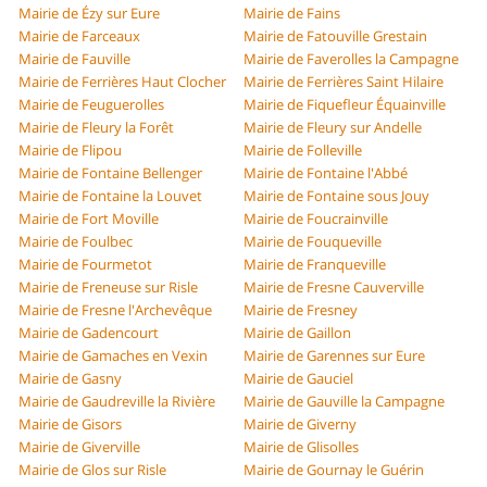
Mairie de Ézy sur Eure
Mairie de Fains
Mairie de Farceaux
Mairie de Fatouville Grestain
Mairie de Fauville
Mairie de Faverolles la Campagne
Mairie de Ferrières Haut Clocher
Mairie de Ferrières Saint Hilaire
Mairie de Feuguerolles
Mairie de Fiquefleur Équainville
Mairie de Fleury la Forêt
Mairie de Fleury sur Andelle
Mairie de Flipou
Mairie de Folleville
Mairie de Fontaine Bellenger
Mairie de Fontaine l'Abbé
Mairie de Fontaine la Louvet
Mairie de Fontaine sous Jouy
Mairie de Fort Moville
Mairie de Foucrainville
Mairie de Foulbec
Mairie de Fouqueville
Mairie de Fourmetot
Mairie de Franqueville
Mairie de Freneuse sur Risle
Mairie de Fresne Cauverville
Mairie de Fresne l'Archevêque
Mairie de Fresney
Mairie de Gadencourt
Mairie de Gaillon
Mairie de Gamaches en Vexin
Mairie de Garennes sur Eure
Mairie de Gasny
Mairie de Gauciel
Mairie de Gaudreville la Rivière
Mairie de Gauville la Campagne
Mairie de Gisors
Mairie de Giverny
Mairie de Giverville
Mairie de Glisolles
Mairie de Glos sur Risle
Mairie de Gournay le Guérin