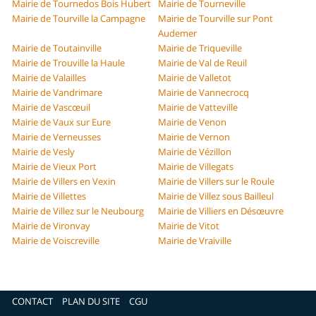
Mairie de Tournedos Bois Hubert
Mairie de Tourneville
Mairie de Tourville la Campagne
Mairie de Tourville sur Pont
Audemer
Mairie de Toutainville
Mairie de Triqueville
Mairie de Trouville la Haule
Mairie de Val de Reuil
Mairie de Valailles
Mairie de Valletot
Mairie de Vandrimare
Mairie de Vannecrocq
Mairie de Vascœuil
Mairie de Vatteville
Mairie de Vaux sur Eure
Mairie de Venon
Mairie de Verneusses
Mairie de Vernon
Mairie de Vesly
Mairie de Vézillon
Mairie de Vieux Port
Mairie de Villegats
Mairie de Villers en Vexin
Mairie de Villers sur le Roule
Mairie de Villettes
Mairie de Villez sous Bailleul
Mairie de Villez sur le Neubourg
Mairie de Villiers en Désœuvre
Mairie de Vironvay
Mairie de Vitot
Mairie de Voiscreville
Mairie de Vraiville
CONTACT
PLAN DU SITE
CGU