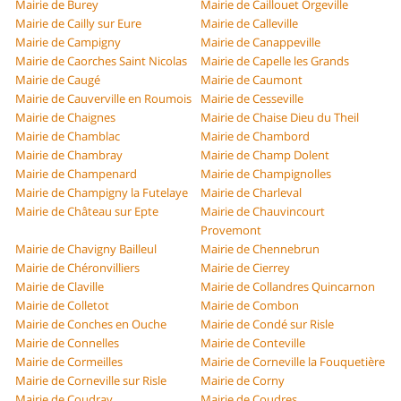
Mairie de Burey
Mairie de Caillouet Orgeville
Mairie de Cailly sur Eure
Mairie de Calleville
Mairie de Campigny
Mairie de Canappeville
Mairie de Caorches Saint Nicolas
Mairie de Capelle les Grands
Mairie de Caugé
Mairie de Caumont
Mairie de Cauverville en Roumois
Mairie de Cesseville
Mairie de Chaignes
Mairie de Chaise Dieu du Theil
Mairie de Chamblac
Mairie de Chambord
Mairie de Chambray
Mairie de Champ Dolent
Mairie de Champenard
Mairie de Champignolles
Mairie de Champigny la Futelaye
Mairie de Charleval
Mairie de Château sur Epte
Mairie de Chauvincourt
Provemont
Mairie de Chavigny Bailleul
Mairie de Chennebrun
Mairie de Chéronvilliers
Mairie de Cierrey
Mairie de Claville
Mairie de Collandres Quincarnon
Mairie de Colletot
Mairie de Combon
Mairie de Conches en Ouche
Mairie de Condé sur Risle
Mairie de Connelles
Mairie de Conteville
Mairie de Cormeilles
Mairie de Corneville la Fouquetière
Mairie de Corneville sur Risle
Mairie de Corny
Mairie de Coudray
Mairie de Coudres