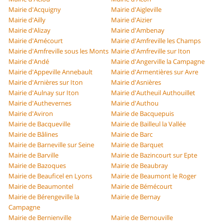
Mairie d'Acquigny
Mairie d'Aigleville
Mairie d'Ailly
Mairie d'Aizier
Mairie d'Alizay
Mairie d'Ambenay
Mairie d'Amécourt
Mairie d'Amfreville les Champs
Mairie d'Amfreville sous les Monts
Mairie d'Amfreville sur Iton
Mairie d'Andé
Mairie d'Angerville la Campagne
Mairie d'Appeville Annebault
Mairie d'Armentières sur Avre
Mairie d'Arnières sur Iton
Mairie d'Asnières
Mairie d'Aulnay sur Iton
Mairie d'Autheuil Authouillet
Mairie d'Authevernes
Mairie d'Authou
Mairie d'Aviron
Mairie de Bacquepuis
Mairie de Bacqueville
Mairie de Bailleul la Vallée
Mairie de Bâlines
Mairie de Barc
Mairie de Barneville sur Seine
Mairie de Barquet
Mairie de Barville
Mairie de Bazincourt sur Epte
Mairie de Bazoques
Mairie de Beaubray
Mairie de Beauficel en Lyons
Mairie de Beaumont le Roger
Mairie de Beaumontel
Mairie de Bémécourt
Mairie de Bérengeville la
Mairie de Bernay
Campagne
Mairie de Bernienville
Mairie de Bernouville