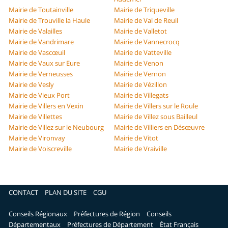
Mairie de Toutainville
Mairie de Triqueville
Mairie de Trouville la Haule
Mairie de Val de Reuil
Mairie de Valailles
Mairie de Valletot
Mairie de Vandrimare
Mairie de Vannecrocq
Mairie de Vascœuil
Mairie de Vatteville
Mairie de Vaux sur Eure
Mairie de Venon
Mairie de Verneusses
Mairie de Vernon
Mairie de Vesly
Mairie de Vézillon
Mairie de Vieux Port
Mairie de Villegats
Mairie de Villers en Vexin
Mairie de Villers sur le Roule
Mairie de Villettes
Mairie de Villez sous Bailleul
Mairie de Villez sur le Neubourg
Mairie de Villiers en Désœuvre
Mairie de Vironvay
Mairie de Vitot
Mairie de Voiscreville
Mairie de Vraiville
CONTACT
PLAN DU SITE
CGU
Conseils Régionaux
Préfectures de Région
Conseils
Départementaux
Préfectures de Département
État Français