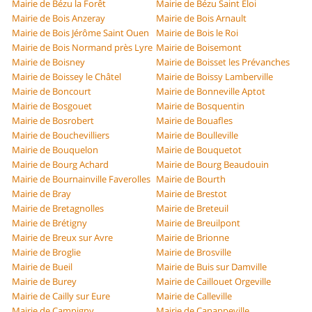
Mairie de Bézu la Forêt
Mairie de Bézu Saint Éloi
Mairie de Bois Anzeray
Mairie de Bois Arnault
Mairie de Bois Jérôme Saint Ouen
Mairie de Bois le Roi
Mairie de Bois Normand près Lyre
Mairie de Boisemont
Mairie de Boisney
Mairie de Boisset les Prévanches
Mairie de Boissey le Châtel
Mairie de Boissy Lamberville
Mairie de Boncourt
Mairie de Bonneville Aptot
Mairie de Bosgouet
Mairie de Bosquentin
Mairie de Bosrobert
Mairie de Bouafles
Mairie de Bouchevilliers
Mairie de Boulleville
Mairie de Bouquelon
Mairie de Bouquetot
Mairie de Bourg Achard
Mairie de Bourg Beaudouin
Mairie de Bournainville Faverolles
Mairie de Bourth
Mairie de Bray
Mairie de Brestot
Mairie de Bretagnolles
Mairie de Breteuil
Mairie de Brétigny
Mairie de Breuilpont
Mairie de Breux sur Avre
Mairie de Brionne
Mairie de Broglie
Mairie de Brosville
Mairie de Bueil
Mairie de Buis sur Damville
Mairie de Burey
Mairie de Caillouet Orgeville
Mairie de Cailly sur Eure
Mairie de Calleville
Mairie de Campigny
Mairie de Canappeville