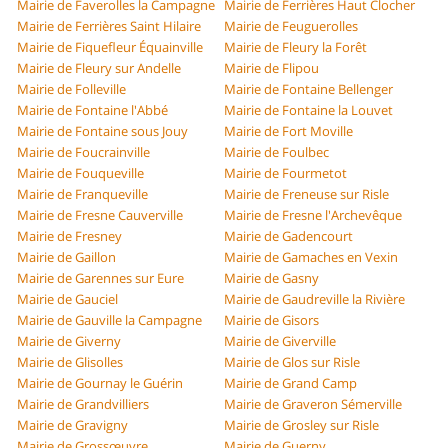
Mairie de Faverolles la Campagne
Mairie de Ferrières Haut Clocher
Mairie de Ferrières Saint Hilaire
Mairie de Feuguerolles
Mairie de Fiquefleur Équainville
Mairie de Fleury la Forêt
Mairie de Fleury sur Andelle
Mairie de Flipou
Mairie de Folleville
Mairie de Fontaine Bellenger
Mairie de Fontaine l'Abbé
Mairie de Fontaine la Louvet
Mairie de Fontaine sous Jouy
Mairie de Fort Moville
Mairie de Foucrainville
Mairie de Foulbec
Mairie de Fouqueville
Mairie de Fourmetot
Mairie de Franqueville
Mairie de Freneuse sur Risle
Mairie de Fresne Cauverville
Mairie de Fresne l'Archevêque
Mairie de Fresney
Mairie de Gadencourt
Mairie de Gaillon
Mairie de Gamaches en Vexin
Mairie de Garennes sur Eure
Mairie de Gasny
Mairie de Gauciel
Mairie de Gaudreville la Rivière
Mairie de Gauville la Campagne
Mairie de Gisors
Mairie de Giverny
Mairie de Giverville
Mairie de Glisolles
Mairie de Glos sur Risle
Mairie de Gournay le Guérin
Mairie de Grand Camp
Mairie de Grandvilliers
Mairie de Graveron Sémerville
Mairie de Gravigny
Mairie de Grosley sur Risle
Mairie de Grossœuvre
Mairie de Guerny