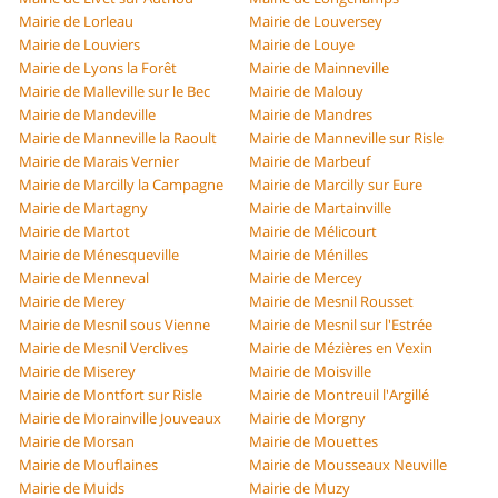
Mairie de Lorleau
Mairie de Louversey
Mairie de Louviers
Mairie de Louye
Mairie de Lyons la Forêt
Mairie de Mainneville
Mairie de Malleville sur le Bec
Mairie de Malouy
Mairie de Mandeville
Mairie de Mandres
Mairie de Manneville la Raoult
Mairie de Manneville sur Risle
Mairie de Marais Vernier
Mairie de Marbeuf
Mairie de Marcilly la Campagne
Mairie de Marcilly sur Eure
Mairie de Martagny
Mairie de Martainville
Mairie de Martot
Mairie de Mélicourt
Mairie de Ménesqueville
Mairie de Ménilles
Mairie de Menneval
Mairie de Mercey
Mairie de Merey
Mairie de Mesnil Rousset
Mairie de Mesnil sous Vienne
Mairie de Mesnil sur l'Estrée
Mairie de Mesnil Verclives
Mairie de Mézières en Vexin
Mairie de Miserey
Mairie de Moisville
Mairie de Montfort sur Risle
Mairie de Montreuil l'Argillé
Mairie de Morainville Jouveaux
Mairie de Morgny
Mairie de Morsan
Mairie de Mouettes
Mairie de Mouflaines
Mairie de Mousseaux Neuville
Mairie de Muids
Mairie de Muzy