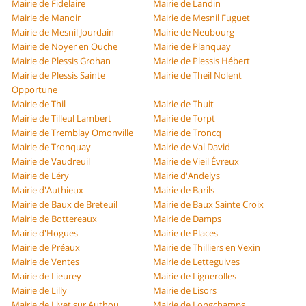
Mairie de Fidelaire
Mairie de Landin
Mairie de Manoir
Mairie de Mesnil Fuguet
Mairie de Mesnil Jourdain
Mairie de Neubourg
Mairie de Noyer en Ouche
Mairie de Planquay
Mairie de Plessis Grohan
Mairie de Plessis Hébert
Mairie de Plessis Sainte
Mairie de Theil Nolent
Opportune
Mairie de Thil
Mairie de Thuit
Mairie de Tilleul Lambert
Mairie de Torpt
Mairie de Tremblay Omonville
Mairie de Troncq
Mairie de Tronquay
Mairie de Val David
Mairie de Vaudreuil
Mairie de Vieil Évreux
Mairie de Léry
Mairie d'Andelys
Mairie d'Authieux
Mairie de Barils
Mairie de Baux de Breteuil
Mairie de Baux Sainte Croix
Mairie de Bottereaux
Mairie de Damps
Mairie d'Hogues
Mairie de Places
Mairie de Préaux
Mairie de Thilliers en Vexin
Mairie de Ventes
Mairie de Letteguives
Mairie de Lieurey
Mairie de Lignerolles
Mairie de Lilly
Mairie de Lisors
Mairie de Livet sur Authou
Mairie de Longchamps