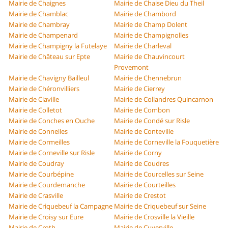
Mairie de Chaignes
Mairie de Chaise Dieu du Theil
Mairie de Chamblac
Mairie de Chambord
Mairie de Chambray
Mairie de Champ Dolent
Mairie de Champenard
Mairie de Champignolles
Mairie de Champigny la Futelaye
Mairie de Charleval
Mairie de Château sur Epte
Mairie de Chauvincourt
Provemont
Mairie de Chavigny Bailleul
Mairie de Chennebrun
Mairie de Chéronvilliers
Mairie de Cierrey
Mairie de Claville
Mairie de Collandres Quincarnon
Mairie de Colletot
Mairie de Combon
Mairie de Conches en Ouche
Mairie de Condé sur Risle
Mairie de Connelles
Mairie de Conteville
Mairie de Cormeilles
Mairie de Corneville la Fouquetière
Mairie de Corneville sur Risle
Mairie de Corny
Mairie de Coudray
Mairie de Coudres
Mairie de Courbépine
Mairie de Courcelles sur Seine
Mairie de Courdemanche
Mairie de Courteilles
Mairie de Crasville
Mairie de Crestot
Mairie de Criquebeuf la Campagne
Mairie de Criquebeuf sur Seine
Mairie de Croisy sur Eure
Mairie de Crosville la Vieille
Mairie de Croth
Mairie de Cuverville