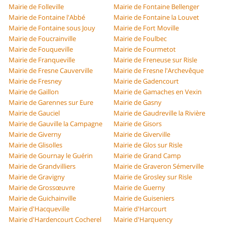
Mairie de Folleville
Mairie de Fontaine Bellenger
Mairie de Fontaine l'Abbé
Mairie de Fontaine la Louvet
Mairie de Fontaine sous Jouy
Mairie de Fort Moville
Mairie de Foucrainville
Mairie de Foulbec
Mairie de Fouqueville
Mairie de Fourmetot
Mairie de Franqueville
Mairie de Freneuse sur Risle
Mairie de Fresne Cauverville
Mairie de Fresne l'Archevêque
Mairie de Fresney
Mairie de Gadencourt
Mairie de Gaillon
Mairie de Gamaches en Vexin
Mairie de Garennes sur Eure
Mairie de Gasny
Mairie de Gauciel
Mairie de Gaudreville la Rivière
Mairie de Gauville la Campagne
Mairie de Gisors
Mairie de Giverny
Mairie de Giverville
Mairie de Glisolles
Mairie de Glos sur Risle
Mairie de Gournay le Guérin
Mairie de Grand Camp
Mairie de Grandvilliers
Mairie de Graveron Sémerville
Mairie de Gravigny
Mairie de Grosley sur Risle
Mairie de Grossœuvre
Mairie de Guerny
Mairie de Guichainville
Mairie de Guiseniers
Mairie d'Hacqueville
Mairie d'Harcourt
Mairie d'Hardencourt Cocherel
Mairie d'Harquency