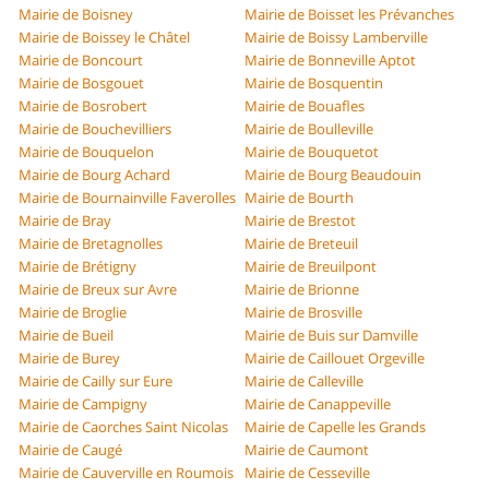
Mairie de Boisney
Mairie de Boisset les Prévanches
Mairie de Boissey le Châtel
Mairie de Boissy Lamberville
Mairie de Boncourt
Mairie de Bonneville Aptot
Mairie de Bosgouet
Mairie de Bosquentin
Mairie de Bosrobert
Mairie de Bouafles
Mairie de Bouchevilliers
Mairie de Boulleville
Mairie de Bouquelon
Mairie de Bouquetot
Mairie de Bourg Achard
Mairie de Bourg Beaudouin
Mairie de Bournainville Faverolles
Mairie de Bourth
Mairie de Bray
Mairie de Brestot
Mairie de Bretagnolles
Mairie de Breteuil
Mairie de Brétigny
Mairie de Breuilpont
Mairie de Breux sur Avre
Mairie de Brionne
Mairie de Broglie
Mairie de Brosville
Mairie de Bueil
Mairie de Buis sur Damville
Mairie de Burey
Mairie de Caillouet Orgeville
Mairie de Cailly sur Eure
Mairie de Calleville
Mairie de Campigny
Mairie de Canappeville
Mairie de Caorches Saint Nicolas
Mairie de Capelle les Grands
Mairie de Caugé
Mairie de Caumont
Mairie de Cauverville en Roumois
Mairie de Cesseville