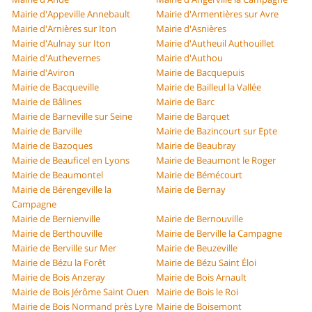
Mairie d'Appeville Annebault
Mairie d'Armentières sur Avre
Mairie d'Arnières sur Iton
Mairie d'Asnières
Mairie d'Aulnay sur Iton
Mairie d'Autheuil Authouillet
Mairie d'Authevernes
Mairie d'Authou
Mairie d'Aviron
Mairie de Bacquepuis
Mairie de Bacqueville
Mairie de Bailleul la Vallée
Mairie de Bâlines
Mairie de Barc
Mairie de Barneville sur Seine
Mairie de Barquet
Mairie de Barville
Mairie de Bazincourt sur Epte
Mairie de Bazoques
Mairie de Beaubray
Mairie de Beauficel en Lyons
Mairie de Beaumont le Roger
Mairie de Beaumontel
Mairie de Bémécourt
Mairie de Bérengeville la
Mairie de Bernay
Campagne
Mairie de Bernienville
Mairie de Bernouville
Mairie de Berthouville
Mairie de Berville la Campagne
Mairie de Berville sur Mer
Mairie de Beuzeville
Mairie de Bézu la Forêt
Mairie de Bézu Saint Éloi
Mairie de Bois Anzeray
Mairie de Bois Arnault
Mairie de Bois Jérôme Saint Ouen
Mairie de Bois le Roi
Mairie de Bois Normand près Lyre
Mairie de Boisemont