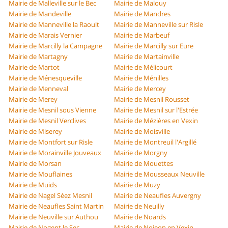
Mairie de Malleville sur le Bec
Mairie de Malouy
Mairie de Mandeville
Mairie de Mandres
Mairie de Manneville la Raoult
Mairie de Manneville sur Risle
Mairie de Marais Vernier
Mairie de Marbeuf
Mairie de Marcilly la Campagne
Mairie de Marcilly sur Eure
Mairie de Martagny
Mairie de Martainville
Mairie de Martot
Mairie de Mélicourt
Mairie de Ménesqueville
Mairie de Ménilles
Mairie de Menneval
Mairie de Mercey
Mairie de Merey
Mairie de Mesnil Rousset
Mairie de Mesnil sous Vienne
Mairie de Mesnil sur l'Estrée
Mairie de Mesnil Verclives
Mairie de Mézières en Vexin
Mairie de Miserey
Mairie de Moisville
Mairie de Montfort sur Risle
Mairie de Montreuil l'Argillé
Mairie de Morainville Jouveaux
Mairie de Morgny
Mairie de Morsan
Mairie de Mouettes
Mairie de Mouflaines
Mairie de Mousseaux Neuville
Mairie de Muids
Mairie de Muzy
Mairie de Nagel Séez Mesnil
Mairie de Neaufles Auvergny
Mairie de Neaufles Saint Martin
Mairie de Neuilly
Mairie de Neuville sur Authou
Mairie de Noards
Mairie de Nogent le Sec
Mairie de Nojeon en Vexin