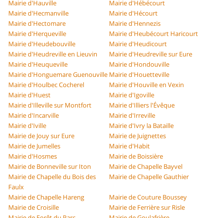
Mairie d'Hauville
Mairie d'Hébécourt
Mairie d'Hecmanville
Mairie d'Hécourt
Mairie d'Hectomare
Mairie d'Hennezis
Mairie d'Herqueville
Mairie d'Heubécourt Haricourt
Mairie d'Heudebouville
Mairie d'Heudicourt
Mairie d'Heudreville en Lieuvin
Mairie d'Heudreville sur Eure
Mairie d'Heuqueville
Mairie d'Hondouville
Mairie d'Honguemare Guenouville
Mairie d'Houetteville
Mairie d'Houlbec Cocherel
Mairie d'Houville en Vexin
Mairie d'Huest
Mairie d'Igoville
Mairie d'Illeville sur Montfort
Mairie d'Illiers l'Évêque
Mairie d'Incarville
Mairie d'Irreville
Mairie d'Iville
Mairie d'Ivry la Bataille
Mairie de Jouy sur Eure
Mairie de Juignettes
Mairie de Jumelles
Mairie d'Habit
Mairie d'Hosmes
Mairie de Boissière
Mairie de Bonneville sur Iton
Mairie de Chapelle Bayvel
Mairie de Chapelle du Bois des
Mairie de Chapelle Gauthier
Faulx
Mairie de Chapelle Hareng
Mairie de Couture Boussey
Mairie de Croisille
Mairie de Ferrière sur Risle
Mairie de Forêt du Parc
Mairie de Goulafrière