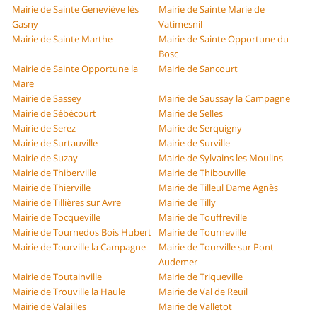
Mairie de Sainte Geneviève lès
Mairie de Sainte Marie de
Gasny
Vatimesnil
Mairie de Sainte Marthe
Mairie de Sainte Opportune du
Bosc
Mairie de Sainte Opportune la
Mairie de Sancourt
Mare
Mairie de Sassey
Mairie de Saussay la Campagne
Mairie de Sébécourt
Mairie de Selles
Mairie de Serez
Mairie de Serquigny
Mairie de Surtauville
Mairie de Surville
Mairie de Suzay
Mairie de Sylvains les Moulins
Mairie de Thiberville
Mairie de Thibouville
Mairie de Thierville
Mairie de Tilleul Dame Agnès
Mairie de Tillières sur Avre
Mairie de Tilly
Mairie de Tocqueville
Mairie de Touffreville
Mairie de Tournedos Bois Hubert
Mairie de Tourneville
Mairie de Tourville la Campagne
Mairie de Tourville sur Pont
Audemer
Mairie de Toutainville
Mairie de Triqueville
Mairie de Trouville la Haule
Mairie de Val de Reuil
Mairie de Valailles
Mairie de Valletot