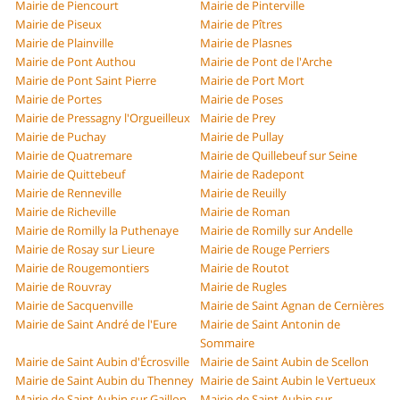
Mairie de Piencourt
Mairie de Pinterville
Mairie de Piseux
Mairie de Pîtres
Mairie de Plainville
Mairie de Plasnes
Mairie de Pont Authou
Mairie de Pont de l'Arche
Mairie de Pont Saint Pierre
Mairie de Port Mort
Mairie de Portes
Mairie de Poses
Mairie de Pressagny l'Orgueilleux
Mairie de Prey
Mairie de Puchay
Mairie de Pullay
Mairie de Quatremare
Mairie de Quillebeuf sur Seine
Mairie de Quittebeuf
Mairie de Radepont
Mairie de Renneville
Mairie de Reuilly
Mairie de Richeville
Mairie de Roman
Mairie de Romilly la Puthenaye
Mairie de Romilly sur Andelle
Mairie de Rosay sur Lieure
Mairie de Rouge Perriers
Mairie de Rougemontiers
Mairie de Routot
Mairie de Rouvray
Mairie de Rugles
Mairie de Sacquenville
Mairie de Saint Agnan de Cernières
Mairie de Saint André de l'Eure
Mairie de Saint Antonin de
Sommaire
Mairie de Saint Aubin d'Écrosville
Mairie de Saint Aubin de Scellon
Mairie de Saint Aubin du Thenney
Mairie de Saint Aubin le Vertueux
Mairie de Saint Aubin sur Gaillon
Mairie de Saint Aubin sur