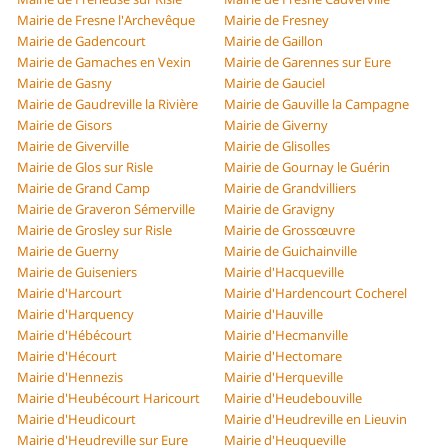
Mairie de Fresne l'Archevêque
Mairie de Fresney
Mairie de Gadencourt
Mairie de Gaillon
Mairie de Gamaches en Vexin
Mairie de Garennes sur Eure
Mairie de Gasny
Mairie de Gauciel
Mairie de Gaudreville la Rivière
Mairie de Gauville la Campagne
Mairie de Gisors
Mairie de Giverny
Mairie de Giverville
Mairie de Glisolles
Mairie de Glos sur Risle
Mairie de Gournay le Guérin
Mairie de Grand Camp
Mairie de Grandvilliers
Mairie de Graveron Sémerville
Mairie de Gravigny
Mairie de Grosley sur Risle
Mairie de Grossœuvre
Mairie de Guerny
Mairie de Guichainville
Mairie de Guiseniers
Mairie d'Hacqueville
Mairie d'Harcourt
Mairie d'Hardencourt Cocherel
Mairie d'Harquency
Mairie d'Hauville
Mairie d'Hébécourt
Mairie d'Hecmanville
Mairie d'Hécourt
Mairie d'Hectomare
Mairie d'Hennezis
Mairie d'Herqueville
Mairie d'Heubécourt Haricourt
Mairie d'Heudebouville
Mairie d'Heudicourt
Mairie d'Heudreville en Lieuvin
Mairie d'Heudreville sur Eure
Mairie d'Heuqueville