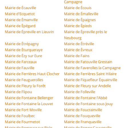
Campagne
Mairie de Écauville
Mairie de Écouis
Mairie d'Ecquetot
Mairie de Émalleville
Mairie de Émanville
Mairie de Épaignes
Mairie de Épégard
Mairie de Épieds
Mairie de Épreville en Lieuvin
Mairie de Épreville près le
Neubourg
Mairie de Étrépagny
Mairie de Étréville
Mairie de Éturqueraye
Mairie de Évreux
Mairie de Ézy sur Eure
Mairie de Fains
Mairie de Farceaux
Mairie de Fatouville Grestain
Mairie de Fauville
Mairie de Faverolles la Campagne
Mairie de Ferrières Haut Clocher
Mairie de Ferrières Saint Hilaire
Mairie de Feuguerolles
Mairie de Fiquefleur Équainville
Mairie de Fleury la Forêt
Mairie de Fleury sur Andelle
Mairie de Flipou
Mairie de Folleville
Mairie de Fontaine Bellenger
Mairie de Fontaine l'Abbé
Mairie de Fontaine la Louvet
Mairie de Fontaine sous Jouy
Mairie de Fort Moville
Mairie de Foucrainville
Mairie de Foulbec
Mairie de Fouqueville
Mairie de Fourmetot
Mairie de Franqueville
Mairie de Freneuse sur Risle
Mairie de Fresne Cauverville