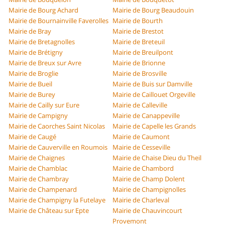
Mairie de Bourg Achard
Mairie de Bourg Beaudouin
Mairie de Bournainville Faverolles
Mairie de Bourth
Mairie de Bray
Mairie de Brestot
Mairie de Bretagnolles
Mairie de Breteuil
Mairie de Brétigny
Mairie de Breuilpont
Mairie de Breux sur Avre
Mairie de Brionne
Mairie de Broglie
Mairie de Brosville
Mairie de Bueil
Mairie de Buis sur Damville
Mairie de Burey
Mairie de Caillouet Orgeville
Mairie de Cailly sur Eure
Mairie de Calleville
Mairie de Campigny
Mairie de Canappeville
Mairie de Caorches Saint Nicolas
Mairie de Capelle les Grands
Mairie de Caugé
Mairie de Caumont
Mairie de Cauverville en Roumois
Mairie de Cesseville
Mairie de Chaignes
Mairie de Chaise Dieu du Theil
Mairie de Chamblac
Mairie de Chambord
Mairie de Chambray
Mairie de Champ Dolent
Mairie de Champenard
Mairie de Champignolles
Mairie de Champigny la Futelaye
Mairie de Charleval
Mairie de Château sur Epte
Mairie de Chauvincourt
Provemont