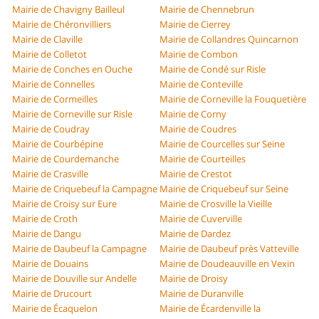
Mairie de Chavigny Bailleul
Mairie de Chennebrun
Mairie de Chéronvilliers
Mairie de Cierrey
Mairie de Claville
Mairie de Collandres Quincarnon
Mairie de Colletot
Mairie de Combon
Mairie de Conches en Ouche
Mairie de Condé sur Risle
Mairie de Connelles
Mairie de Conteville
Mairie de Cormeilles
Mairie de Corneville la Fouquetière
Mairie de Corneville sur Risle
Mairie de Corny
Mairie de Coudray
Mairie de Coudres
Mairie de Courbépine
Mairie de Courcelles sur Seine
Mairie de Courdemanche
Mairie de Courteilles
Mairie de Crasville
Mairie de Crestot
Mairie de Criquebeuf la Campagne
Mairie de Criquebeuf sur Seine
Mairie de Croisy sur Eure
Mairie de Crosville la Vieille
Mairie de Croth
Mairie de Cuverville
Mairie de Dangu
Mairie de Dardez
Mairie de Daubeuf la Campagne
Mairie de Daubeuf près Vatteville
Mairie de Douains
Mairie de Doudeauville en Vexin
Mairie de Douville sur Andelle
Mairie de Droisy
Mairie de Drucourt
Mairie de Duranville
Mairie de Écaquelon
Mairie de Écardenville la