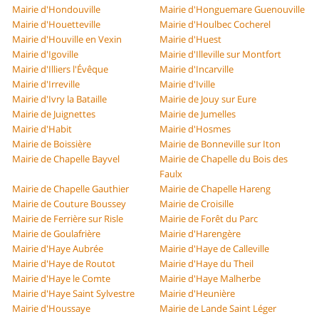
Mairie d'Hondouville
Mairie d'Honguemare Guenouville
Mairie d'Houetteville
Mairie d'Houlbec Cocherel
Mairie d'Houville en Vexin
Mairie d'Huest
Mairie d'Igoville
Mairie d'Illeville sur Montfort
Mairie d'Illiers l'Évêque
Mairie d'Incarville
Mairie d'Irreville
Mairie d'Iville
Mairie d'Ivry la Bataille
Mairie de Jouy sur Eure
Mairie de Juignettes
Mairie de Jumelles
Mairie d'Habit
Mairie d'Hosmes
Mairie de Boissière
Mairie de Bonneville sur Iton
Mairie de Chapelle Bayvel
Mairie de Chapelle du Bois des
Faulx
Mairie de Chapelle Gauthier
Mairie de Chapelle Hareng
Mairie de Couture Boussey
Mairie de Croisille
Mairie de Ferrière sur Risle
Mairie de Forêt du Parc
Mairie de Goulafrière
Mairie d'Harengère
Mairie d'Haye Aubrée
Mairie d'Haye de Calleville
Mairie d'Haye de Routot
Mairie d'Haye du Theil
Mairie d'Haye le Comte
Mairie d'Haye Malherbe
Mairie d'Haye Saint Sylvestre
Mairie d'Heunière
Mairie d'Houssaye
Mairie de Lande Saint Léger