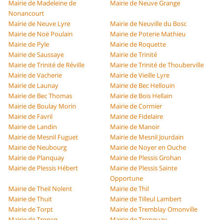
Mairie de Madeleine de
Mairie de Neuve Grange
Nonancourt
Mairie de Neuve Lyre
Mairie de Neuville du Bosc
Mairie de Noë Poulain
Mairie de Poterie Mathieu
Mairie de Pyle
Mairie de Roquette
Mairie de Saussaye
Mairie de Trinité
Mairie de Trinité de Réville
Mairie de Trinité de Thouberville
Mairie de Vacherie
Mairie de Vieille Lyre
Mairie de Launay
Mairie de Bec Hellouin
Mairie de Bec Thomas
Mairie de Bois Hellain
Mairie de Boulay Morin
Mairie de Cormier
Mairie de Favril
Mairie de Fidelaire
Mairie de Landin
Mairie de Manoir
Mairie de Mesnil Fuguet
Mairie de Mesnil Jourdain
Mairie de Neubourg
Mairie de Noyer en Ouche
Mairie de Planquay
Mairie de Plessis Grohan
Mairie de Plessis Hébert
Mairie de Plessis Sainte
Opportune
Mairie de Theil Nolent
Mairie de Thil
Mairie de Thuit
Mairie de Tilleul Lambert
Mairie de Torpt
Mairie de Tremblay Omonville
Mairie de Troncq
Mairie de Tronquay