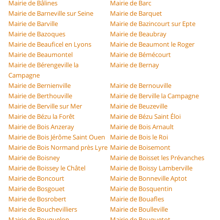
Mairie de Bâlines
Mairie de Barc
Mairie de Barneville sur Seine
Mairie de Barquet
Mairie de Barville
Mairie de Bazincourt sur Epte
Mairie de Bazoques
Mairie de Beaubray
Mairie de Beauficel en Lyons
Mairie de Beaumont le Roger
Mairie de Beaumontel
Mairie de Bémécourt
Mairie de Bérengeville la
Mairie de Bernay
Campagne
Mairie de Bernienville
Mairie de Bernouville
Mairie de Berthouville
Mairie de Berville la Campagne
Mairie de Berville sur Mer
Mairie de Beuzeville
Mairie de Bézu la Forêt
Mairie de Bézu Saint Éloi
Mairie de Bois Anzeray
Mairie de Bois Arnault
Mairie de Bois Jérôme Saint Ouen
Mairie de Bois le Roi
Mairie de Bois Normand près Lyre
Mairie de Boisemont
Mairie de Boisney
Mairie de Boisset les Prévanches
Mairie de Boissey le Châtel
Mairie de Boissy Lamberville
Mairie de Boncourt
Mairie de Bonneville Aptot
Mairie de Bosgouet
Mairie de Bosquentin
Mairie de Bosrobert
Mairie de Bouafles
Mairie de Bouchevilliers
Mairie de Boulleville
Mairie de Bouquelon
Mairie de Bouquetot