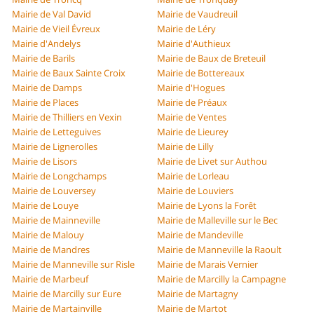
Mairie de Val David
Mairie de Vaudreuil
Mairie de Vieil Évreux
Mairie de Léry
Mairie d'Andelys
Mairie d'Authieux
Mairie de Barils
Mairie de Baux de Breteuil
Mairie de Baux Sainte Croix
Mairie de Bottereaux
Mairie de Damps
Mairie d'Hogues
Mairie de Places
Mairie de Préaux
Mairie de Thilliers en Vexin
Mairie de Ventes
Mairie de Letteguives
Mairie de Lieurey
Mairie de Lignerolles
Mairie de Lilly
Mairie de Lisors
Mairie de Livet sur Authou
Mairie de Longchamps
Mairie de Lorleau
Mairie de Louversey
Mairie de Louviers
Mairie de Louye
Mairie de Lyons la Forêt
Mairie de Mainneville
Mairie de Malleville sur le Bec
Mairie de Malouy
Mairie de Mandeville
Mairie de Mandres
Mairie de Manneville la Raoult
Mairie de Manneville sur Risle
Mairie de Marais Vernier
Mairie de Marbeuf
Mairie de Marcilly la Campagne
Mairie de Marcilly sur Eure
Mairie de Martagny
Mairie de Martainville
Mairie de Martot