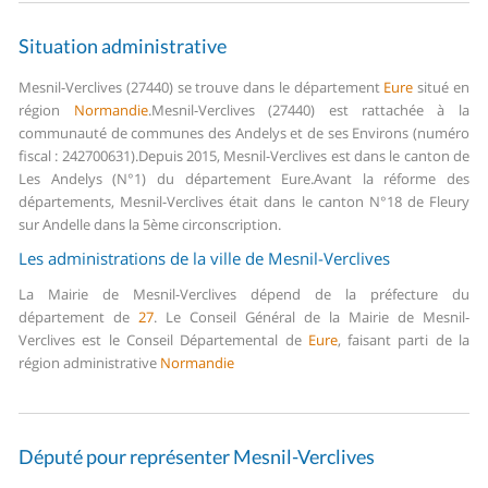
Situation administrative
Mesnil-Verclives (27440) se trouve dans le département
Eure
situé en
région
Normandie
.
Mesnil-Verclives (27440) est rattachée à la
communauté de communes des Andelys et de ses Environs (numéro
fiscal : 242700631).
Depuis 2015, Mesnil-Verclives est dans le canton de
Les Andelys (N°1) du département Eure.
Avant la réforme des
départements, Mesnil-Verclives était dans le canton N°18 de Fleury
sur Andelle dans la 5ème circonscription.
Les administrations de la ville de Mesnil-Verclives
La Mairie de Mesnil-Verclives dépend de la préfecture du
département de
27
.
Le Conseil Général de la Mairie de Mesnil-
Verclives est le Conseil Départemental de
Eure
, faisant parti de la
région administrative
Normandie
Député pour représenter Mesnil-Verclives