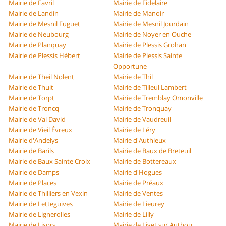
Mairie de Favril
Mairie de Fidelaire
Mairie de Landin
Mairie de Manoir
Mairie de Mesnil Fuguet
Mairie de Mesnil Jourdain
Mairie de Neubourg
Mairie de Noyer en Ouche
Mairie de Planquay
Mairie de Plessis Grohan
Mairie de Plessis Hébert
Mairie de Plessis Sainte
Opportune
Mairie de Theil Nolent
Mairie de Thil
Mairie de Thuit
Mairie de Tilleul Lambert
Mairie de Torpt
Mairie de Tremblay Omonville
Mairie de Troncq
Mairie de Tronquay
Mairie de Val David
Mairie de Vaudreuil
Mairie de Vieil Évreux
Mairie de Léry
Mairie d'Andelys
Mairie d'Authieux
Mairie de Barils
Mairie de Baux de Breteuil
Mairie de Baux Sainte Croix
Mairie de Bottereaux
Mairie de Damps
Mairie d'Hogues
Mairie de Places
Mairie de Préaux
Mairie de Thilliers en Vexin
Mairie de Ventes
Mairie de Letteguives
Mairie de Lieurey
Mairie de Lignerolles
Mairie de Lilly
Mairie de Lisors
Mairie de Livet sur Authou