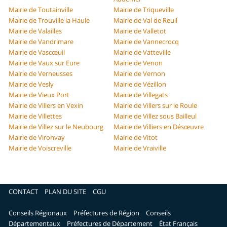
Mairie de Toutainville
Mairie de Triqueville
Mairie de Trouville la Haule
Mairie de Val de Reuil
Mairie de Valailles
Mairie de Valletot
Mairie de Vandrimare
Mairie de Vannecrocq
Mairie de Vascœuil
Mairie de Vatteville
Mairie de Vaux sur Eure
Mairie de Venon
Mairie de Verneusses
Mairie de Vernon
Mairie de Vesly
Mairie de Vézillon
Mairie de Vieux Port
Mairie de Villegats
Mairie de Villers en Vexin
Mairie de Villers sur le Roule
Mairie de Villettes
Mairie de Villez sous Bailleul
Mairie de Villez sur le Neubourg
Mairie de Villiers en Désœuvre
Mairie de Vironvay
Mairie de Vitot
Mairie de Voiscreville
Mairie de Vraiville
CONTACT
PLAN DU SITE
CGU
Conseils Régionaux
Préfectures de Région
Conseils
Départementaux
Préfectures de Département
État Français