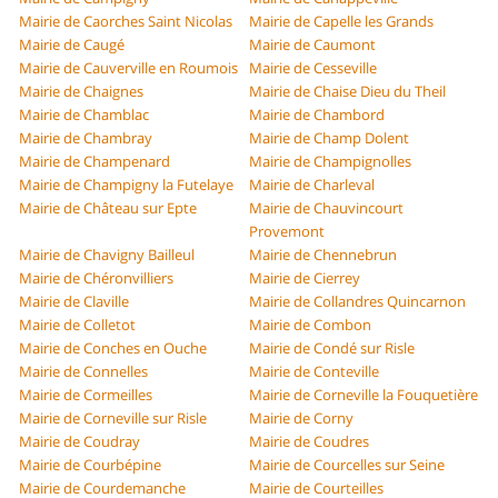
Mairie de Caorches Saint Nicolas
Mairie de Capelle les Grands
Mairie de Caugé
Mairie de Caumont
Mairie de Cauverville en Roumois
Mairie de Cesseville
Mairie de Chaignes
Mairie de Chaise Dieu du Theil
Mairie de Chamblac
Mairie de Chambord
Mairie de Chambray
Mairie de Champ Dolent
Mairie de Champenard
Mairie de Champignolles
Mairie de Champigny la Futelaye
Mairie de Charleval
Mairie de Château sur Epte
Mairie de Chauvincourt
Provemont
Mairie de Chavigny Bailleul
Mairie de Chennebrun
Mairie de Chéronvilliers
Mairie de Cierrey
Mairie de Claville
Mairie de Collandres Quincarnon
Mairie de Colletot
Mairie de Combon
Mairie de Conches en Ouche
Mairie de Condé sur Risle
Mairie de Connelles
Mairie de Conteville
Mairie de Cormeilles
Mairie de Corneville la Fouquetière
Mairie de Corneville sur Risle
Mairie de Corny
Mairie de Coudray
Mairie de Coudres
Mairie de Courbépine
Mairie de Courcelles sur Seine
Mairie de Courdemanche
Mairie de Courteilles