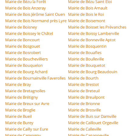
Mairie de Bézu la Forêt
Mairie de Bézu Saint Éloi
Mairie de Bois Anzeray
Mairie de Bois Arnault
Mairie de Bois Jérôme Saint Ouen
Mairie de Bois le Roi
Mairie de Bois Normand près Lyre
Mairie de Boisemont
Mairie de Boisney
Mairie de Boisset les Prévanches
Mairie de Boissey le Châtel
Mairie de Boissy Lamberville
Mairie de Boncourt
Mairie de Bonneville Aptot
Mairie de Bosgouet
Mairie de Bosquentin
Mairie de Bosrobert
Mairie de Bouafles
Mairie de Bouchevilliers
Mairie de Boulleville
Mairie de Bouquelon
Mairie de Bouquetot
Mairie de Bourg Achard
Mairie de Bourg Beaudouin
Mairie de Bournainville Faverolles
Mairie de Bourth
Mairie de Bray
Mairie de Brestot
Mairie de Bretagnolles
Mairie de Breteuil
Mairie de Brétigny
Mairie de Breuilpont
Mairie de Breux sur Avre
Mairie de Brionne
Mairie de Broglie
Mairie de Brosville
Mairie de Bueil
Mairie de Buis sur Damville
Mairie de Burey
Mairie de Caillouet Orgeville
Mairie de Cailly sur Eure
Mairie de Calleville
Mairie de Campigny
Mairie de Canappeville