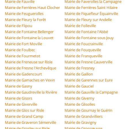
Mairie de Fauville
Mairie de Faverolles la Campagne
Mairie de Ferrières Haut Clocher
Mairie de Ferrières Saint Hilaire
Mairie de Feuguerolles
Mairie de Fiquefleur Équainville
Mairie de Fleury la Forêt
Mairie de Fleury sur Andelle
Mairie de Flipou
Mairie de Folleville
Mairie de Fontaine Bellenger
Mairie de Fontaine l'Abbé
Mairie de Fontaine la Louvet
Mairie de Fontaine sous Jouy
Mairie de Fort Moville
Mairie de Foucrainville
Mairie de Foulbec
Mairie de Fouqueville
Mairie de Fourmetot
Mairie de Franqueville
Mairie de Freneuse sur Risle
Mairie de Fresne Cauverville
Mairie de Fresne l'Archevêque
Mairie de Fresney
Mairie de Gadencourt
Mairie de Gaillon
Mairie de Gamaches en Vexin
Mairie de Garennes sur Eure
Mairie de Gasny
Mairie de Gauciel
Mairie de Gaudreville la Rivière
Mairie de Gauville la Campagne
Mairie de Gisors
Mairie de Giverny
Mairie de Giverville
Mairie de Glisolles
Mairie de Glos sur Risle
Mairie de Gournay le Guérin
Mairie de Grand Camp
Mairie de Grandvilliers
Mairie de Graveron Sémerville
Mairie de Gravigny
Mairie de Grosley sur Risle
Mairie de Grossœuvre