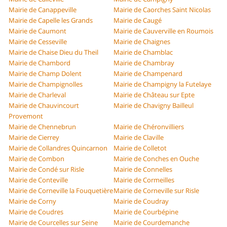
Mairie de Canappeville
Mairie de Caorches Saint Nicolas
Mairie de Capelle les Grands
Mairie de Caugé
Mairie de Caumont
Mairie de Cauverville en Roumois
Mairie de Cesseville
Mairie de Chaignes
Mairie de Chaise Dieu du Theil
Mairie de Chamblac
Mairie de Chambord
Mairie de Chambray
Mairie de Champ Dolent
Mairie de Champenard
Mairie de Champignolles
Mairie de Champigny la Futelaye
Mairie de Charleval
Mairie de Château sur Epte
Mairie de Chauvincourt
Mairie de Chavigny Bailleul
Provemont
Mairie de Chennebrun
Mairie de Chéronvilliers
Mairie de Cierrey
Mairie de Claville
Mairie de Collandres Quincarnon
Mairie de Colletot
Mairie de Combon
Mairie de Conches en Ouche
Mairie de Condé sur Risle
Mairie de Connelles
Mairie de Conteville
Mairie de Cormeilles
Mairie de Corneville la Fouquetière
Mairie de Corneville sur Risle
Mairie de Corny
Mairie de Coudray
Mairie de Coudres
Mairie de Courbépine
Mairie de Courcelles sur Seine
Mairie de Courdemanche