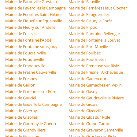
Mairie de Fatouville Grestain
Mairie de Fauville
Mairie de Faverolles la Campagne
Mairie de Ferrières Haut Clocher
Mairie de Ferrières Saint Hilaire
Mairie de Feuguerolles
Mairie de Fiquefleur Équainville
Mairie de Fleury la Forêt
Mairie de Fleury sur Andelle
Mairie de Flipou
Mairie de Folleville
Mairie de Fontaine Bellenger
Mairie de Fontaine l'Abbé
Mairie de Fontaine la Louvet
Mairie de Fontaine sous Jouy
Mairie de Fort Moville
Mairie de Foucrainville
Mairie de Foulbec
Mairie de Fouqueville
Mairie de Fourmetot
Mairie de Franqueville
Mairie de Freneuse sur Risle
Mairie de Fresne Cauverville
Mairie de Fresne l'Archevêque
Mairie de Fresney
Mairie de Gadencourt
Mairie de Gaillon
Mairie de Gamaches en Vexin
Mairie de Garennes sur Eure
Mairie de Gasny
Mairie de Gauciel
Mairie de Gaudreville la Rivière
Mairie de Gauville la Campagne
Mairie de Gisors
Mairie de Giverny
Mairie de Giverville
Mairie de Glisolles
Mairie de Glos sur Risle
Mairie de Gournay le Guérin
Mairie de Grand Camp
Mairie de Grandvilliers
Mairie de Graveron Sémerville
Mairie de Gravigny
Mairie de Grosley sur Risle