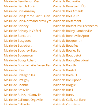
Mairie de Berville sur Mer
Mairie de Beuzeville
Mairie de Bézu la Forêt
Mairie de Bézu Saint Éloi
Mairie de Bois Anzeray
Mairie de Bois Arnault
Mairie de Bois Jérôme Saint Ouen
Mairie de Bois le Roi
Mairie de Bois Normand près Lyre
Mairie de Boisemont
Mairie de Boisney
Mairie de Boisset les Prévanches
Mairie de Boissey le Châtel
Mairie de Boissy Lamberville
Mairie de Boncourt
Mairie de Bonneville Aptot
Mairie de Bosgouet
Mairie de Bosquentin
Mairie de Bosrobert
Mairie de Bouafles
Mairie de Bouchevilliers
Mairie de Boulleville
Mairie de Bouquelon
Mairie de Bouquetot
Mairie de Bourg Achard
Mairie de Bourg Beaudouin
Mairie de Bournainville Faverolles
Mairie de Bourth
Mairie de Bray
Mairie de Brestot
Mairie de Bretagnolles
Mairie de Breteuil
Mairie de Brétigny
Mairie de Breuilpont
Mairie de Brionne
Mairie de Broglie
Mairie de Brosville
Mairie de Bueil
Mairie de Buis sur Damville
Mairie de Burey
Mairie de Caillouet Orgeville
Mairie de Cailly sur Eure
Mairie de Calleville
Mairie de Campigny