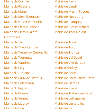
Mairie de Cormier
Mairie de Favril
Mairie de Fidelaire
Mairie de Landin
Mairie de Manoir
Mairie de Mesnil Fuguet
Mairie de Mesnil Jourdain
Mairie de Neubourg
Mairie de Noyer en Ouche
Mairie de Planquay
Mairie de Plessis Grohan
Mairie de Plessis Hébert
Mairie de Plessis Sainte
Mairie de Theil Nolent
Opportune
Mairie de Thil
Mairie de Thuit
Mairie de Tilleul Lambert
Mairie de Torpt
Mairie de Tremblay Omonville
Mairie de Troncq
Mairie de Tronquay
Mairie de Val David
Mairie de Vaudreuil
Mairie de Vieil Évreux
Mairie de Léry
Mairie d'Andelys
Mairie d'Authieux
Mairie de Barils
Mairie de Baux de Breteuil
Mairie de Baux Sainte Croix
Mairie de Bottereaux
Mairie de Damps
Mairie d'Hogues
Mairie de Places
Mairie de Préaux
Mairie de Thilliers en Vexin
Mairie de Ventes
Mairie de Letteguives
Mairie de Lieurey
Mairie de Lignerolles
Mairie de Lilly
Mairie de Lisors