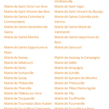
Chrétienville
Mairie de Saint Victor sur Avre
Mairie de Saint Vigor
Mairie de Saint Vincent des Bois
Mairie de Saint Vincent du Boulay
Mairie de Sainte Colombe la
Mairie de Sainte Colombe près
Commanderie
Vernon
Mairie de Sainte Geneviève lès
Mairie de Sainte Marie de
Gasny
Vatimesnil
Mairie de Sainte Marthe
Mairie de Sainte Opportune du
Bosc
Mairie de Sainte Opportune la
Mairie de Sancourt
Mare
Mairie de Sassey
Mairie de Saussay la Campagne
Mairie de Sébécourt
Mairie de Selles
Mairie de Serez
Mairie de Serquigny
Mairie de Surtauville
Mairie de Surville
Mairie de Suzay
Mairie de Sylvains les Moulins
Mairie de Thiberville
Mairie de Thibouville
Mairie de Thierville
Mairie de Tilleul Dame Agnès
Mairie de Tillières sur Avre
Mairie de Tilly
Mairie de Tocqueville
Mairie de Touffreville
Mairie de Tournedos Bois Hubert
Mairie de Tourneville
Mairie de Tourville la Campagne
Mairie de Tourville sur Pont