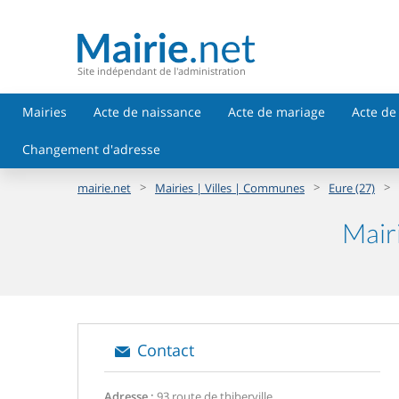
Site indépendant de l'administration
Mairies
Acte de naissance
Acte de mariage
Acte de
Changement d'adresse
>
>
>
mairie.net
Mairies | Villes | Communes
Eure (27)
Mair
Contact
Adresse :
93 route de thiberville