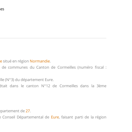
ses
re
situé en région
Normandie
.
té de communes du Canton de Cormeilles (numéro fiscal :
ille (N°3) du département Eure.
s était dans le canton N°12 de Cormeilles dans la 3ème
 département de
27
.
 le Conseil Départemental de
Eure
, faisant parti de la région