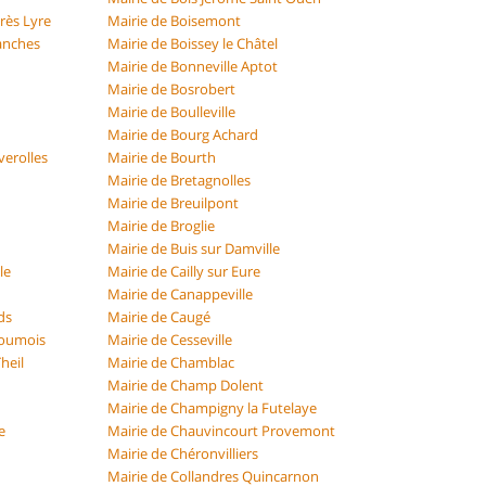
rès Lyre
Mairie de Boisemont
vanches
Mairie de Boissey le Châtel
Mairie de Bonneville Aptot
Mairie de Bosrobert
Mairie de Boulleville
Mairie de Bourg Achard
verolles
Mairie de Bourth
Mairie de Bretagnolles
Mairie de Breuilpont
Mairie de Broglie
Mairie de Buis sur Damville
le
Mairie de Cailly sur Eure
Mairie de Canappeville
ds
Mairie de Caugé
Roumois
Mairie de Cesseville
heil
Mairie de Chamblac
Mairie de Champ Dolent
Mairie de Champigny la Futelaye
e
Mairie de Chauvincourt Provemont
Mairie de Chéronvilliers
Mairie de Collandres Quincarnon