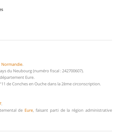
es
n
Normandie
.
ys du Neubourg (numéro fiscal : 242700607).
 département Eure.
N°11 de Conches en Ouche dans la 2ème circonscription.
7
.
artemental de
Eure
, faisant parti de la région administrative