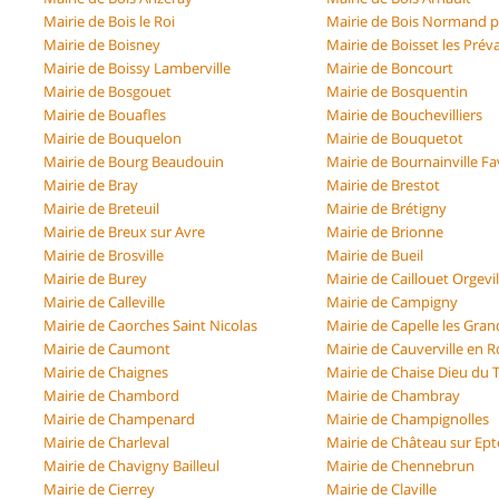
Mairie de Bois le Roi
Mairie de Bois Normand p
Mairie de Boisney
Mairie de Boisset les Pré
Mairie de Boissy Lamberville
Mairie de Boncourt
Mairie de Bosgouet
Mairie de Bosquentin
Mairie de Bouafles
Mairie de Bouchevilliers
Mairie de Bouquelon
Mairie de Bouquetot
Mairie de Bourg Beaudouin
Mairie de Bournainville Fa
Mairie de Bray
Mairie de Brestot
Mairie de Breteuil
Mairie de Brétigny
Mairie de Breux sur Avre
Mairie de Brionne
Mairie de Brosville
Mairie de Bueil
Mairie de Burey
Mairie de Caillouet Orgevil
Mairie de Calleville
Mairie de Campigny
Mairie de Caorches Saint Nicolas
Mairie de Capelle les Gran
Mairie de Caumont
Mairie de Cauverville en 
Mairie de Chaignes
Mairie de Chaise Dieu du T
Mairie de Chambord
Mairie de Chambray
Mairie de Champenard
Mairie de Champignolles
Mairie de Charleval
Mairie de Château sur Ept
Mairie de Chavigny Bailleul
Mairie de Chennebrun
Mairie de Cierrey
Mairie de Claville