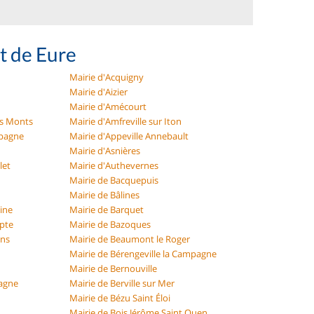
t de Eure
Mairie d'Acquigny
Mairie d'Aizier
Mairie d'Amécourt
es Monts
Mairie d'Amfreville sur Iton
mpagne
Mairie d'Appeville Annebault
Mairie d'Asnières
let
Mairie d'Authevernes
Mairie de Bacquepuis
Mairie de Bâlines
eine
Mairie de Barquet
Epte
Mairie de Bazoques
ons
Mairie de Beaumont le Roger
Mairie de Bérengeville la Campagne
Mairie de Bernouville
pagne
Mairie de Berville sur Mer
Mairie de Bézu Saint Éloi
Mairie de Bois Jérôme Saint Ouen