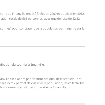
une de Émanville ont été fixées en 2009 et publiées en 2012.
ulation totale de 563 personnes, avec une densite de 52,32
 personnes) pour constater que la population permanente sur la
tribution du courrier à Émanville.
lle est élaboré par l'Institut national de la statistique et
ee 27217 permet de classifier la population, les collectivités
 les données statistiques sur la ville de Émanville.