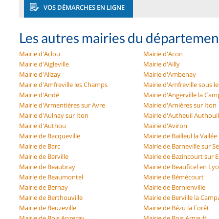
VOS DÉMARCHES EN LIGNE
Les autres mairies du départemen
Mairie d'Aclou
Mairie d'Acon
Mairie d'Aigleville
Mairie d'Ailly
Mairie d'Alizay
Mairie d'Ambenay
Mairie d'Amfreville les Champs
Mairie d'Amfreville sous l
Mairie d'Andé
Mairie d'Angerville la Ca
Mairie d'Armentières sur Avre
Mairie d'Arnières sur Iton
Mairie d'Aulnay sur Iton
Mairie d'Autheuil Authouil
Mairie d'Authou
Mairie d'Aviron
Mairie de Bacqueville
Mairie de Bailleul la Vallée
Mairie de Barc
Mairie de Barneville sur S
Mairie de Barville
Mairie de Bazincourt sur 
Mairie de Beaubray
Mairie de Beauficel en Ly
Mairie de Beaumontel
Mairie de Bémécourt
Mairie de Bernay
Mairie de Bernienville
Mairie de Berthouville
Mairie de Berville la Cam
Mairie de Beuzeville
Mairie de Bézu la Forêt
Mairie de Bois Anzeray
Mairie de Bois Arnault