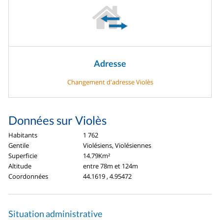
Adresse
Changement d'adresse Violès
Données sur Violès
Habitants
1 762
Gentile
Violésiens, Violésiennes
Superficie
14.79Km²
Altitude
entre 78m et 124m
Coordonnées
44.1619 , 4.95472
Situation administrative