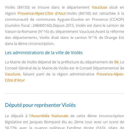
Violès (84150) se trouve dans le département
Vaucluse
situé en
région
Provence-Alpes-Côte d'Azur
.
Violès (84150) est rattachée à la
communauté de communes Aygues-Ouvèze en Provence (CCAOP)
(numéro fiscal : 248400160).
Depuis 2015, Violès est dans le canton de
Vaison-la-Romaine (N°16) du département Vaucluse.
Avant la réforme
des départements, Violès était dans le canton N°16 de Orange Est
dans la 4ème circonscription.
Les administrations de la ville de Violès
La Mairie de Violès dépend de la préfecture du département de
84
.
Le
Conseil Général de la Mairie de Violès est le Conseil Départemental de
Vaucluse
, faisant parti de la région administrative
Provence-Alpes-
Côte d'Azur
Député pour représenter Violès
Le député à
l'Assemblée Nationale
de cette 4ème circonscription
législative est Jacques Bompard élu au 2ème tour avec un score de
58,77% avec la nuance politique Extrême droite (EXD). (date de