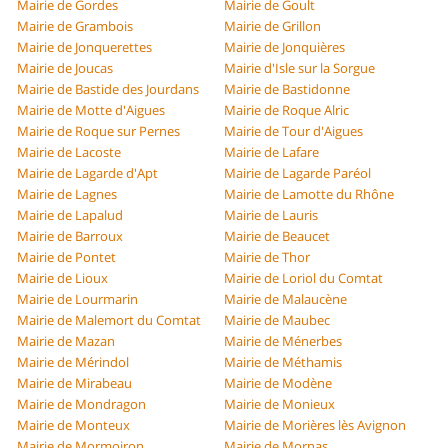
Mairie de Gordes
Mairie de Goult
Mairie de Grambois
Mairie de Grillon
Mairie de Jonquerettes
Mairie de Jonquières
Mairie de Joucas
Mairie d'Isle sur la Sorgue
Mairie de Bastide des Jourdans
Mairie de Bastidonne
Mairie de Motte d'Aigues
Mairie de Roque Alric
Mairie de Roque sur Pernes
Mairie de Tour d'Aigues
Mairie de Lacoste
Mairie de Lafare
Mairie de Lagarde d'Apt
Mairie de Lagarde Paréol
Mairie de Lagnes
Mairie de Lamotte du Rhône
Mairie de Lapalud
Mairie de Lauris
Mairie de Barroux
Mairie de Beaucet
Mairie de Pontet
Mairie de Thor
Mairie de Lioux
Mairie de Loriol du Comtat
Mairie de Lourmarin
Mairie de Malaucène
Mairie de Malemort du Comtat
Mairie de Maubec
Mairie de Mazan
Mairie de Ménerbes
Mairie de Mérindol
Mairie de Méthamis
Mairie de Mirabeau
Mairie de Modène
Mairie de Mondragon
Mairie de Monieux
Mairie de Monteux
Mairie de Morières lès Avignon
Mairie de Mormoiron
Mairie de Mornas