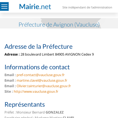
Site indépendant de l'administration
Préfecture de Avignon (Vaucluse)
Adresse de la Préfecture
Adresse :
28 boulevard Limbert
84905 AVIGNON Cedex 9
Informations de contact
Email :
pref-contact@vaucluse.gouv.fr
Email :
martine.clavel@vaucluse.gouv.fr
Email :
Olivier.tainturier@vaucluse.gouv.fr
Site :
http://www.vaucluse.gouv.fr
Représentants
Préfet : Monsieur Bernard
GONZALEZ
Secrétaire général : Madame Martine
CLAVEL