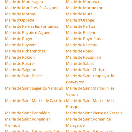
Mairie de Mondragon
Mairie de Monteux
Mairie de Morières lès Avignon
Mairie de Mormoiron
Mairie de Mornas
Mairie de Murs
Mairie d'Oppède
Mairie d'Orange
Mairie de Pernes les Fontaines
Mairie de Pertuis
Mairie de Peypin d'Aigues
Mairie de Piolenc
Mairie de Puget
Mairie de Puyméras
Mairie de Puyvert
Mairie de Rasteau
Mairie de Richerenches
Mairie de Roaix
Mairie de Robion
Mairie de Roussillon
Mairie de Rustrel
Mairie de Sablet
Mairie de Saignon
Mairie de Saint Christol
Mairie de Saint Didier
Mairie de Saint Hippolyte le
Graveyron
Mairie de Saint Léger du Ventoux
Mairie de Saint Marcellin lès
Vaison
Mairie de Saint Martin de Castillon
Mairie de Saint Martin de la
Brasque
Mairie de Saint Pantaléon
Mairie de Saint Pierre de Vassols
Mairie de Saint Romain en
Mairie de Saint Roman de
Viennois
Malegarde
Mairie de Saint Saturnin lès Apt
Mairie de Saint Saturnin lès