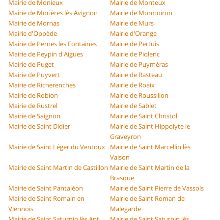
Mairie de Monieux
Mairie de Monteux
Mairie de Morières lès Avignon
Mairie de Mormoiron
Mairie de Mornas
Mairie de Murs
Mairie d'Oppède
Mairie d'Orange
Mairie de Pernes les Fontaines
Mairie de Pertuis
Mairie de Peypin d'Aigues
Mairie de Piolenc
Mairie de Puget
Mairie de Puyméras
Mairie de Puyvert
Mairie de Rasteau
Mairie de Richerenches
Mairie de Roaix
Mairie de Robion
Mairie de Roussillon
Mairie de Rustrel
Mairie de Sablet
Mairie de Saignon
Mairie de Saint Christol
Mairie de Saint Didier
Mairie de Saint Hippolyte le
Graveyron
Mairie de Saint Léger du Ventoux
Mairie de Saint Marcellin lès
Vaison
Mairie de Saint Martin de Castillon
Mairie de Saint Martin de la
Brasque
Mairie de Saint Pantaléon
Mairie de Saint Pierre de Vassols
Mairie de Saint Romain en
Mairie de Saint Roman de
Viennois
Malegarde
Mairie de Saint Saturnin lès Apt
Mairie de Saint Saturnin lès