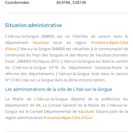
Coordonnées
43.9194 , 5.05139
Situation administrative
L'Isle-sur-la-Sorgue (84800) est un Chef-lieu de canton dans le
département
Vaucluse
situé en région
Provence-Alpes-Côte
d'Azur
.
L'Isle-sur-la-Sorgue (84800) est rattachée à la communauté de
communes du Pays des Sorgues et des Monts de Vaucluse (numéro
fiscal : 248400319).
Depuis 2015, L'Isle-sur-la-Sorgue est dans le canton
de L'Isle-sur-la-Sorgue (N°9) du département Vaucluse.
Avant la
réforme des départements, L'Isle-sur-la-Sorgue était dans le canton
N°13 de L'isle sur La Sorgue dans la 2ème circonscription.
Les administrations de la ville de L'Isle-sur-la-Sorgue
La Mairie de L'Isle-sur-la-Sorgue dépend de la préfecture du
département de
84
.
Le Conseil Général de la Mairie de L'Isle-sur-la-
Sorgue est le Conseil Départemental de
Vaucluse
, faisant parti de la
région administrative
Provence-Alpes-Côte d'Azur