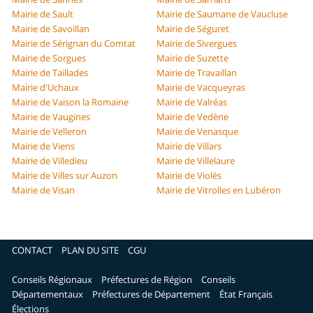
Mairie de Sault
Mairie de Saumane de Vaucluse
Mairie de Savoillan
Mairie de Séguret
Mairie de Sérignan du Comtat
Mairie de Sivergues
Mairie de Sorgues
Mairie de Suzette
Mairie de Taillades
Mairie de Travaillan
Mairie d'Uchaux
Mairie de Vacqueyras
Mairie de Vaison la Romaine
Mairie de Valréas
Mairie de Vaugines
Mairie de Vedène
Mairie de Velleron
Mairie de Venasque
Mairie de Viens
Mairie de Villars
Mairie de Villedieu
Mairie de Villelaure
Mairie de Villes sur Auzon
Mairie de Violès
Mairie de Visan
Mairie de Vitrolles en Lubéron
CONTACT
PLAN DU SITE
CGU
Conseils Régionaux
Préfectures de Région
Conseils
Départementaux
Préfectures de Département
État Français
Élections