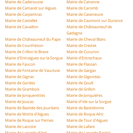
Mairie de Caderousse
Mairie de Cairanne
Mairie de Camaret sur Aigues
Mairie de Caromb
Mairie de Carpentras
Mairie de Caseneuve
Mairie de Castellet
Mairie de Caumont sur Durance
Mairie de Cavaillon
Mairie de Châteauneuf de
Gadagne
Mairie de Châteauneuf du Pape
Mairie de Cheval Blanc
Mairie de Courthézon
Mairie de Crestet
Mairie de Crillon le Brave
Mairie de Cucuron
Mairie d'Entraigues sur la Sorgue
Mairie d'Entrechaux
Mairie de Faucon
Mairie de Flassan
Mairie de Fontaine de Vaucluse
Mairie de Gargas
Mairie de Gignac
Mairie de Gigondas
Mairie de Gordes
Mairie de Goult
Mairie de Grambois
Mairie de Grillon
Mairie de Jonquerettes
Mairie de Jonquières
Mairie de Joucas
Mairie d'Isle sur la Sorgue
Mairie de Bastide des Jourdans
Mairie de Bastidonne
Mairie de Motte d'Aigues
Mairie de Roque Alric
Mairie de Roque sur Pernes
Mairie de Tour d'Aigues
Mairie de Lacoste
Mairie de Lafare
Mairie de Lagarde d'Apt
Mairie de Lagarde Paréol