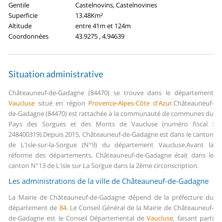
Gentile
Castelnovins, Castelnovines
Superficie
13.48Km²
Altitude
entre 41m et 124m
Coordonnées
43.9275 , 4.94639
Situation administrative
Châteauneuf-de-Gadagne (84470) se trouve dans le département
Vaucluse
situé en région
Provence-Alpes-Côte d'Azur
.
Châteauneuf-
de-Gadagne (84470) est rattachée à la communauté de communes du
Pays des Sorgues et des Monts de Vaucluse (numéro fiscal :
248400319).
Depuis 2015, Châteauneuf-de-Gadagne est dans le canton
de L'Isle-sur-la-Sorgue (N°9) du département Vaucluse.
Avant la
réforme des départements, Châteauneuf-de-Gadagne était dans le
canton N°13 de L'isle sur La Sorgue dans la 2ème circonscription.
Les administrations de la ville de Châteauneuf-de-Gadagne
La Mairie de Châteauneuf-de-Gadagne dépend de la préfecture du
département de
84
.
Le Conseil Général de la Mairie de Châteauneuf-
de-Gadagne est le Conseil Départemental de
Vaucluse
, faisant parti