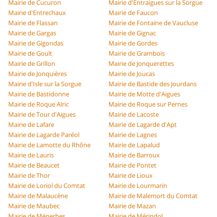
Mairie de Cucuron
Mairie d'Entraigues sur la Sorgue
Mairie d'Entrechaux
Mairie de Faucon
Mairie de Flassan
Mairie de Fontaine de Vaucluse
Mairie de Gargas
Mairie de Gignac
Mairie de Gigondas
Mairie de Gordes
Mairie de Goult
Mairie de Grambois
Mairie de Grillon
Mairie de Jonquerettes
Mairie de Jonquières
Mairie de Joucas
Mairie d'Isle sur la Sorgue
Mairie de Bastide des Jourdans
Mairie de Bastidonne
Mairie de Motte d'Aigues
Mairie de Roque Alric
Mairie de Roque sur Pernes
Mairie de Tour d'Aigues
Mairie de Lacoste
Mairie de Lafare
Mairie de Lagarde d'Apt
Mairie de Lagarde Paréol
Mairie de Lagnes
Mairie de Lamotte du Rhône
Mairie de Lapalud
Mairie de Lauris
Mairie de Barroux
Mairie de Beaucet
Mairie de Pontet
Mairie de Thor
Mairie de Lioux
Mairie de Loriol du Comtat
Mairie de Lourmarin
Mairie de Malaucène
Mairie de Malemort du Comtat
Mairie de Maubec
Mairie de Mazan
Mairie de Ménerbes
Mairie de Mérindol