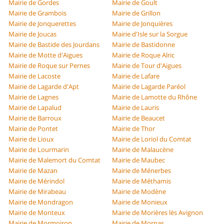
Mairie de Gordes
Mairie de Goult
Mairie de Grambois
Mairie de Grillon
Mairie de Jonquerettes
Mairie de Jonquières
Mairie de Joucas
Mairie d'Isle sur la Sorgue
Mairie de Bastide des Jourdans
Mairie de Bastidonne
Mairie de Motte d'Aigues
Mairie de Roque Alric
Mairie de Roque sur Pernes
Mairie de Tour d'Aigues
Mairie de Lacoste
Mairie de Lafare
Mairie de Lagarde d'Apt
Mairie de Lagarde Paréol
Mairie de Lagnes
Mairie de Lamotte du Rhône
Mairie de Lapalud
Mairie de Lauris
Mairie de Barroux
Mairie de Beaucet
Mairie de Pontet
Mairie de Thor
Mairie de Lioux
Mairie de Loriol du Comtat
Mairie de Lourmarin
Mairie de Malaucène
Mairie de Malemort du Comtat
Mairie de Maubec
Mairie de Mazan
Mairie de Ménerbes
Mairie de Mérindol
Mairie de Méthamis
Mairie de Mirabeau
Mairie de Modène
Mairie de Mondragon
Mairie de Monieux
Mairie de Monteux
Mairie de Morières lès Avignon
Mairie de Mormoiron
Mairie de Mornas