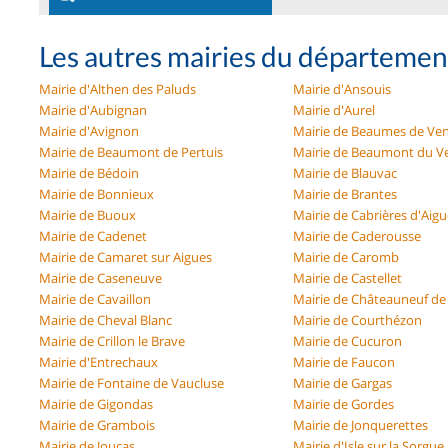
Les autres mairies du départemen
Mairie d'Althen des Paluds
Mairie d'Ansouis
Mairie d'Aubignan
Mairie d'Aurel
Mairie d'Avignon
Mairie de Beaumes de Ven
Mairie de Beaumont de Pertuis
Mairie de Beaumont du V
Mairie de Bédoin
Mairie de Blauvac
Mairie de Bonnieux
Mairie de Brantes
Mairie de Buoux
Mairie de Cabrières d'Aig
Mairie de Cadenet
Mairie de Caderousse
Mairie de Camaret sur Aigues
Mairie de Caromb
Mairie de Caseneuve
Mairie de Castellet
Mairie de Cavaillon
Mairie de Châteauneuf d
Mairie de Cheval Blanc
Mairie de Courthézon
Mairie de Crillon le Brave
Mairie de Cucuron
Mairie d'Entrechaux
Mairie de Faucon
Mairie de Fontaine de Vaucluse
Mairie de Gargas
Mairie de Gigondas
Mairie de Gordes
Mairie de Grambois
Mairie de Jonquerettes
Mairie de Joucas
Mairie d'Isle sur la Sorgue