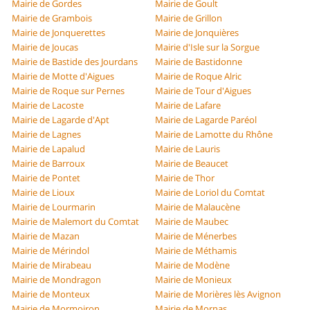
Mairie de Gordes
Mairie de Goult
Mairie de Grambois
Mairie de Grillon
Mairie de Jonquerettes
Mairie de Jonquières
Mairie de Joucas
Mairie d'Isle sur la Sorgue
Mairie de Bastide des Jourdans
Mairie de Bastidonne
Mairie de Motte d'Aigues
Mairie de Roque Alric
Mairie de Roque sur Pernes
Mairie de Tour d'Aigues
Mairie de Lacoste
Mairie de Lafare
Mairie de Lagarde d'Apt
Mairie de Lagarde Paréol
Mairie de Lagnes
Mairie de Lamotte du Rhône
Mairie de Lapalud
Mairie de Lauris
Mairie de Barroux
Mairie de Beaucet
Mairie de Pontet
Mairie de Thor
Mairie de Lioux
Mairie de Loriol du Comtat
Mairie de Lourmarin
Mairie de Malaucène
Mairie de Malemort du Comtat
Mairie de Maubec
Mairie de Mazan
Mairie de Ménerbes
Mairie de Mérindol
Mairie de Méthamis
Mairie de Mirabeau
Mairie de Modène
Mairie de Mondragon
Mairie de Monieux
Mairie de Monteux
Mairie de Morières lès Avignon
Mairie de Mormoiron
Mairie de Mornas