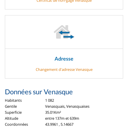
Certificat de non-gage Venasque
Adresse
Changement d'adresse Venasque
Données sur Venasque
Habitants
1 082
Gentile
Venasquais, Venasquaises
Superficie
35.01Km²
Altitude
entre 137m et 639m
Coordonnées
43.9961 , 5.14667