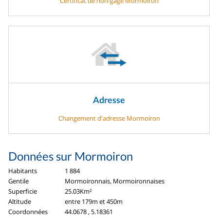
Certificat de non-gage Mormoiron
Adresse
Changement d'adresse Mormoiron
Données sur Mormoiron
Habitants
1 884
Gentile
Mormoironnais, Mormoironnaises
Superficie
25.03Km²
Altitude
entre 179m et 450m
Coordonnées
44.0678 , 5.18361