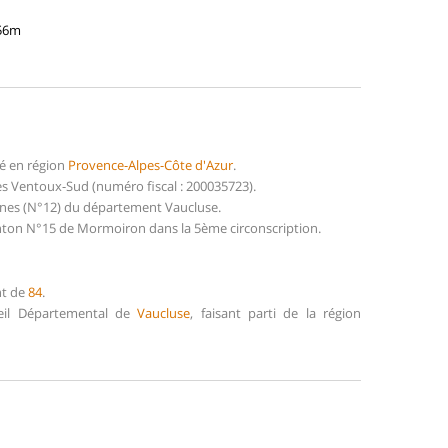
856m
1
é en région
Provence-Alpes-Côte d'Azur
.
s Ventoux-Sud (numéro fiscal : 200035723).
aines (N°12) du département Vaucluse.
anton N°15 de Mormoiron dans la 5ème circonscription.
nt de
84
.
seil Départemental de
Vaucluse
, faisant parti de la région