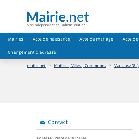
Site indépendant de l'administration
Mairies
Acte de naissance
Acte de mariage
Acte de
Changement d'adresse
>
>
mairie.net
Mairies | Villes | Communes
Vaucluse (84)
Contact
Adresse :
Place de la Mairie