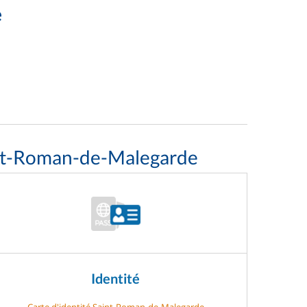
e
int-Roman-de-Malegarde
Identité
Carte d'identité Saint-Roman-de-Malegarde