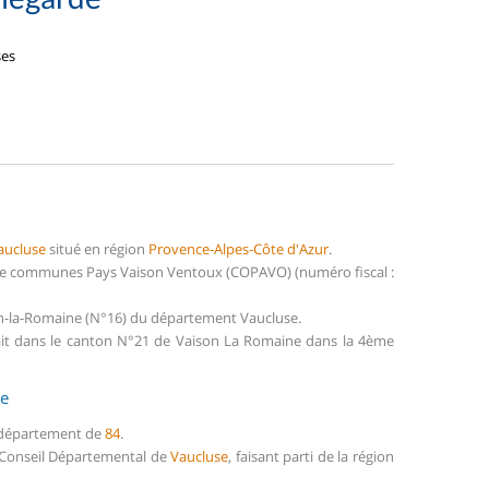
ses
aucluse
situé en région
Provence-Alpes-Côte d'Azur
.
de communes Pays Vaison Ventoux (COPAVO) (numéro fiscal :
n-la-Romaine (N°16) du département Vaucluse.
it dans le canton N°21 de Vaison La Romaine dans la 4ème
de
u département de
84
.
e Conseil Départemental de
Vaucluse
, faisant parti de la région