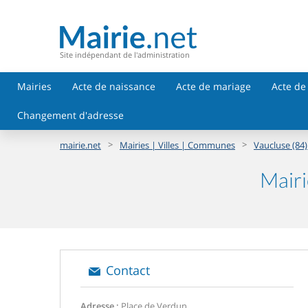
Site indépendant de l'administration
Mairies
Acte de naissance
Acte de mariage
Acte de
Changement d'adresse
>
>
mairie.net
Mairies | Villes | Communes
Vaucluse (84)
Mairi
Contact
Adresse :
Place de Verdun