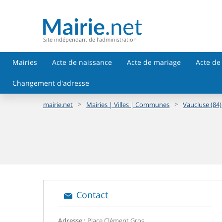
Site indépendant de l'administration
Mairies
Acte de naissance
Acte de mariage
Acte de
Changement d'adresse
>
>
mairie.net
Mairies | Villes | Communes
Vaucluse (84)
Contact
Adresse :
Place Clément Gros