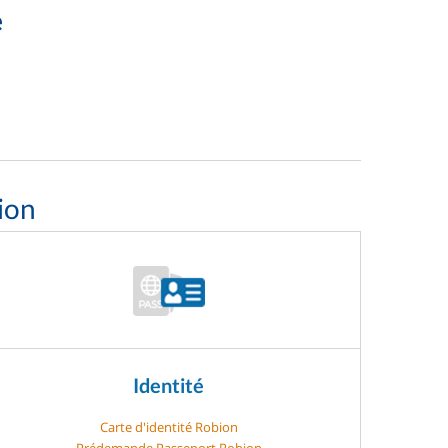
e
ion
Identité
Carte d'identité Robion
Prédemande Passeport Robion