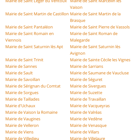
Mairie de Saint Léger du Ventoux
Mairie de Saint Marcellin lès
Vaison
Mairie de Saint Martin de Castillon
Mairie de Saint Martin de la
Brasque
Mairie de Saint Pantaléon
Mairie de Saint Pierre de Vassols
Mairie de Saint Romain en
Mairie de Saint Roman de
Viennois
Malegarde
Mairie de Saint Saturnin lès Apt
Mairie de Saint Saturnin lès
Avignon
Mairie de Saint Trinit
Mairie de Sainte Cécile les Vignes
Mairie de Sannes
Mairie de Sarrians
Mairie de Sault
Mairie de Saumane de Vaucluse
Mairie de Savoillan
Mairie de Séguret
Mairie de Sérignan du Comtat
Mairie de Sivergues
Mairie de Sorgues
Mairie de Suzette
Mairie de Taillades
Mairie de Travaillan
Mairie d'Uchaux
Mairie de Vacqueyras
Mairie de Vaison la Romaine
Mairie de Valréas
Mairie de Vaugines
Mairie de Vedène
Mairie de Velleron
Mairie de Venasque
Mairie de Viens
Mairie de Villars
Mairie de Villedieu
Mairie de Villelaure