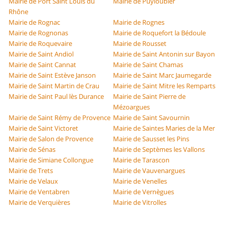
Mairie de Port Saint Louis du
Mairie de Puyloubier
Rhône
Mairie de Rognac
Mairie de Rognes
Mairie de Rognonas
Mairie de Roquefort la Bédoule
Mairie de Roquevaire
Mairie de Rousset
Mairie de Saint Andiol
Mairie de Saint Antonin sur Bayon
Mairie de Saint Cannat
Mairie de Saint Chamas
Mairie de Saint Estève Janson
Mairie de Saint Marc Jaumegarde
Mairie de Saint Martin de Crau
Mairie de Saint Mitre les Remparts
Mairie de Saint Paul lès Durance
Mairie de Saint Pierre de
Mézoargues
Mairie de Saint Rémy de Provence
Mairie de Saint Savournin
Mairie de Saint Victoret
Mairie de Saintes Maries de la Mer
Mairie de Salon de Provence
Mairie de Sausset les Pins
Mairie de Sénas
Mairie de Septèmes les Vallons
Mairie de Simiane Collongue
Mairie de Tarascon
Mairie de Trets
Mairie de Vauvenargues
Mairie de Velaux
Mairie de Venelles
Mairie de Ventabren
Mairie de Vernègues
Mairie de Verquières
Mairie de Vitrolles