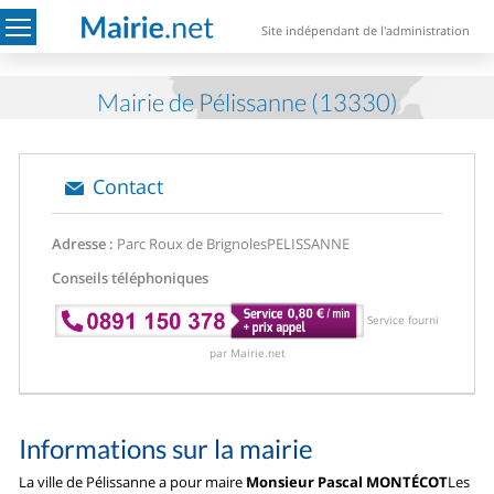
Site indépendant de l'administration
Mairie de Pélissanne (13330)
Contact
Adresse :
Parc Roux de Brignoles
PELISSANNE
Conseils téléphoniques
Service fourni
par Mairie.net
Informations sur la mairie
La ville de Pélissanne a pour maire
Monsieur Pascal MONTÉCOT
Les