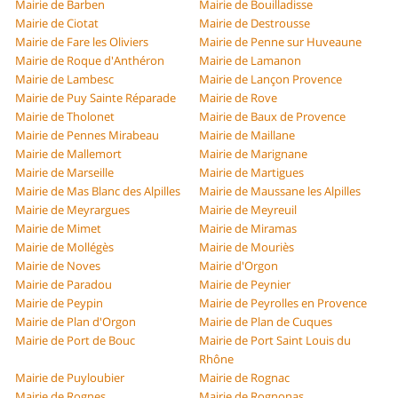
Mairie de Barben
Mairie de Bouilladisse
Mairie de Ciotat
Mairie de Destrousse
Mairie de Fare les Oliviers
Mairie de Penne sur Huveaune
Mairie de Roque d'Anthéron
Mairie de Lamanon
Mairie de Lambesc
Mairie de Lançon Provence
Mairie de Puy Sainte Réparade
Mairie de Rove
Mairie de Tholonet
Mairie de Baux de Provence
Mairie de Pennes Mirabeau
Mairie de Maillane
Mairie de Mallemort
Mairie de Marignane
Mairie de Marseille
Mairie de Martigues
Mairie de Mas Blanc des Alpilles
Mairie de Maussane les Alpilles
Mairie de Meyrargues
Mairie de Meyreuil
Mairie de Mimet
Mairie de Miramas
Mairie de Mollégès
Mairie de Mouriès
Mairie de Noves
Mairie d'Orgon
Mairie de Paradou
Mairie de Peynier
Mairie de Peypin
Mairie de Peyrolles en Provence
Mairie de Plan d'Orgon
Mairie de Plan de Cuques
Mairie de Port de Bouc
Mairie de Port Saint Louis du
Rhône
Mairie de Puyloubier
Mairie de Rognac
Mairie de Rognes
Mairie de Rognonas