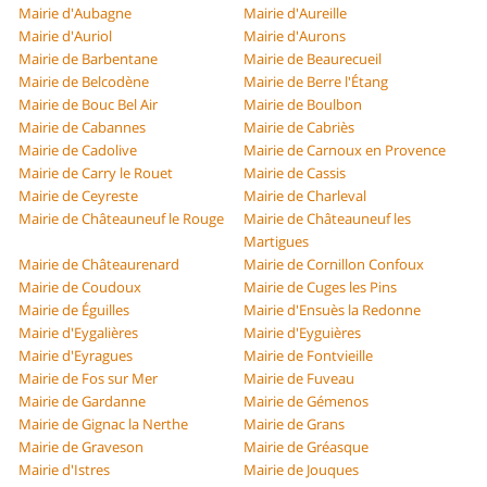
Mairie d'Aubagne
Mairie d'Aureille
Mairie d'Auriol
Mairie d'Aurons
Mairie de Barbentane
Mairie de Beaurecueil
Mairie de Belcodène
Mairie de Berre l'Étang
Mairie de Bouc Bel Air
Mairie de Boulbon
Mairie de Cabannes
Mairie de Cabriès
Mairie de Cadolive
Mairie de Carnoux en Provence
Mairie de Carry le Rouet
Mairie de Cassis
Mairie de Ceyreste
Mairie de Charleval
Mairie de Châteauneuf le Rouge
Mairie de Châteauneuf les
Martigues
Mairie de Châteaurenard
Mairie de Cornillon Confoux
Mairie de Coudoux
Mairie de Cuges les Pins
Mairie de Éguilles
Mairie d'Ensuès la Redonne
Mairie d'Eygalières
Mairie d'Eyguières
Mairie d'Eyragues
Mairie de Fontvieille
Mairie de Fos sur Mer
Mairie de Fuveau
Mairie de Gardanne
Mairie de Gémenos
Mairie de Gignac la Nerthe
Mairie de Grans
Mairie de Graveson
Mairie de Gréasque
Mairie d'Istres
Mairie de Jouques