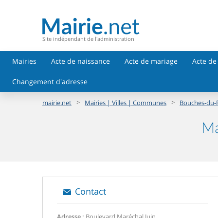
Site indépendant de l'administration
Mairies
Acte de naissance
Acte de mariage
Acte de
Changement d'adresse
>
>
mairie.net
Mairies | Villes | Communes
Bouches-du-
Ma
Contact
Adresse :
Boulevard Maréchal Juin