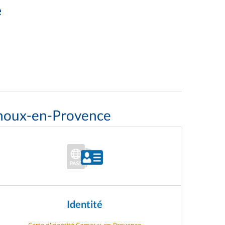
e
rnoux-en-Provence
Identité
Carte d'identité Carnoux-en-Provence