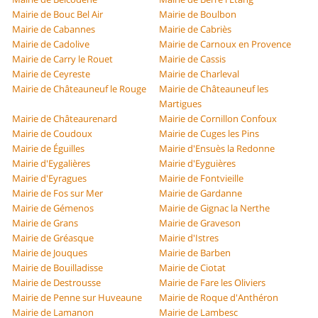
Mairie de Bouc Bel Air
Mairie de Boulbon
Mairie de Cabannes
Mairie de Cabriès
Mairie de Cadolive
Mairie de Carnoux en Provence
Mairie de Carry le Rouet
Mairie de Cassis
Mairie de Ceyreste
Mairie de Charleval
Mairie de Châteauneuf le Rouge
Mairie de Châteauneuf les
Martigues
Mairie de Châteaurenard
Mairie de Cornillon Confoux
Mairie de Coudoux
Mairie de Cuges les Pins
Mairie de Éguilles
Mairie d'Ensuès la Redonne
Mairie d'Eygalières
Mairie d'Eyguières
Mairie d'Eyragues
Mairie de Fontvieille
Mairie de Fos sur Mer
Mairie de Gardanne
Mairie de Gémenos
Mairie de Gignac la Nerthe
Mairie de Grans
Mairie de Graveson
Mairie de Gréasque
Mairie d'Istres
Mairie de Jouques
Mairie de Barben
Mairie de Bouilladisse
Mairie de Ciotat
Mairie de Destrousse
Mairie de Fare les Oliviers
Mairie de Penne sur Huveaune
Mairie de Roque d'Anthéron
Mairie de Lamanon
Mairie de Lambesc