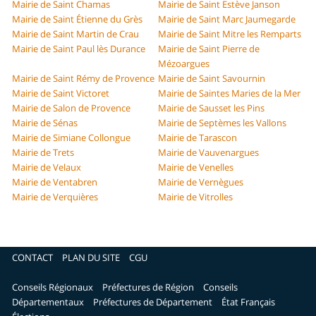
Mairie de Saint Chamas
Mairie de Saint Estève Janson
Mairie de Saint Étienne du Grès
Mairie de Saint Marc Jaumegarde
Mairie de Saint Martin de Crau
Mairie de Saint Mitre les Remparts
Mairie de Saint Paul lès Durance
Mairie de Saint Pierre de
Mézoargues
Mairie de Saint Rémy de Provence
Mairie de Saint Savournin
Mairie de Saint Victoret
Mairie de Saintes Maries de la Mer
Mairie de Salon de Provence
Mairie de Sausset les Pins
Mairie de Sénas
Mairie de Septèmes les Vallons
Mairie de Simiane Collongue
Mairie de Tarascon
Mairie de Trets
Mairie de Vauvenargues
Mairie de Velaux
Mairie de Venelles
Mairie de Ventabren
Mairie de Vernègues
Mairie de Verquières
Mairie de Vitrolles
CONTACT
PLAN DU SITE
CGU
Conseils Régionaux
Préfectures de Région
Conseils
Départementaux
Préfectures de Département
État Français