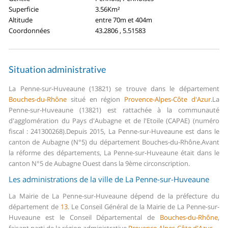
Superficie
3.56Km²
Altitude
entre 70m et 404m
Coordonnées
43.2806 , 5.51583
Situation administrative
La Penne-sur-Huveaune (13821) se trouve dans le département
Bouches-du-Rhône
situé en région
Provence-Alpes-Côte d'Azur
.
La
Penne-sur-Huveaune (13821) est rattachée à la communauté
d'agglomération du Pays d'Aubagne et de l'Etoile (CAPAE) (numéro
fiscal : 241300268).
Depuis 2015, La Penne-sur-Huveaune est dans le
canton de Aubagne (N°5) du département Bouches-du-Rhône.
Avant
la réforme des départements, La Penne-sur-Huveaune était dans le
canton N°5 de Aubagne Ouest dans la 9ème circonscription.
Les administrations de la ville de La Penne-sur-Huveaune
La Mairie de La Penne-sur-Huveaune dépend de la préfecture du
département de
13
.
Le Conseil Général de la Mairie de La Penne-sur-
Huveaune est le Conseil Départemental de
Bouches-du-Rhône
,