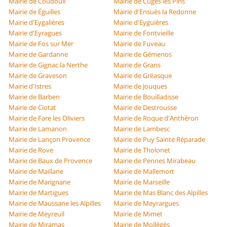
Mairie de Coudoux
Mairie de Cuges les Pins
Mairie de Éguilles
Mairie d'Ensuès la Redonne
Mairie d'Eygalières
Mairie d'Eyguières
Mairie d'Eyragues
Mairie de Fontvieille
Mairie de Fos sur Mer
Mairie de Fuveau
Mairie de Gardanne
Mairie de Gémenos
Mairie de Gignac la Nerthe
Mairie de Grans
Mairie de Graveson
Mairie de Gréasque
Mairie d'Istres
Mairie de Jouques
Mairie de Barben
Mairie de Bouilladisse
Mairie de Ciotat
Mairie de Destrousse
Mairie de Fare les Oliviers
Mairie de Roque d'Anthéron
Mairie de Lamanon
Mairie de Lambesc
Mairie de Lançon Provence
Mairie de Puy Sainte Réparade
Mairie de Rove
Mairie de Tholonet
Mairie de Baux de Provence
Mairie de Pennes Mirabeau
Mairie de Maillane
Mairie de Mallemort
Mairie de Marignane
Mairie de Marseille
Mairie de Martigues
Mairie de Mas Blanc des Alpilles
Mairie de Maussane les Alpilles
Mairie de Meyrargues
Mairie de Meyreuil
Mairie de Mimet
Mairie de Miramas
Mairie de Mollégès