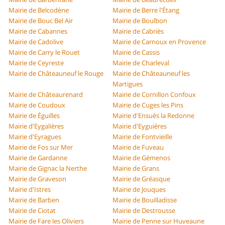
Mairie de Belcodène
Mairie de Berre l'Étang
Mairie de Bouc Bel Air
Mairie de Boulbon
Mairie de Cabannes
Mairie de Cabriès
Mairie de Cadolive
Mairie de Carnoux en Provence
Mairie de Carry le Rouet
Mairie de Cassis
Mairie de Ceyreste
Mairie de Charleval
Mairie de Châteauneuf le Rouge
Mairie de Châteauneuf les
Martigues
Mairie de Châteaurenard
Mairie de Cornillon Confoux
Mairie de Coudoux
Mairie de Cuges les Pins
Mairie de Éguilles
Mairie d'Ensuès la Redonne
Mairie d'Eygalières
Mairie d'Eyguières
Mairie d'Eyragues
Mairie de Fontvieille
Mairie de Fos sur Mer
Mairie de Fuveau
Mairie de Gardanne
Mairie de Gémenos
Mairie de Gignac la Nerthe
Mairie de Grans
Mairie de Graveson
Mairie de Gréasque
Mairie d'Istres
Mairie de Jouques
Mairie de Barben
Mairie de Bouilladisse
Mairie de Ciotat
Mairie de Destrousse
Mairie de Fare les Oliviers
Mairie de Penne sur Huveaune