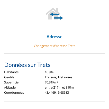
Adresse
Changement d'adresse Trets
Données sur Trets
Habitants
10 946
Gentile
Tretsois, Tretsoises
Superficie
70.31Km²
Altitude
entre 217m et 810m
Coordonnées
43.4469 , 5.68583