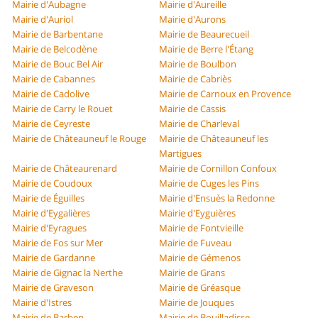
Mairie d'Aubagne
Mairie d'Aureille
Mairie d'Auriol
Mairie d'Aurons
Mairie de Barbentane
Mairie de Beaurecueil
Mairie de Belcodène
Mairie de Berre l'Étang
Mairie de Bouc Bel Air
Mairie de Boulbon
Mairie de Cabannes
Mairie de Cabriès
Mairie de Cadolive
Mairie de Carnoux en Provence
Mairie de Carry le Rouet
Mairie de Cassis
Mairie de Ceyreste
Mairie de Charleval
Mairie de Châteauneuf le Rouge
Mairie de Châteauneuf les
Martigues
Mairie de Châteaurenard
Mairie de Cornillon Confoux
Mairie de Coudoux
Mairie de Cuges les Pins
Mairie de Éguilles
Mairie d'Ensuès la Redonne
Mairie d'Eygalières
Mairie d'Eyguières
Mairie d'Eyragues
Mairie de Fontvieille
Mairie de Fos sur Mer
Mairie de Fuveau
Mairie de Gardanne
Mairie de Gémenos
Mairie de Gignac la Nerthe
Mairie de Grans
Mairie de Graveson
Mairie de Gréasque
Mairie d'Istres
Mairie de Jouques
Mairie de Barben
Mairie de Bouilladisse