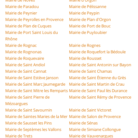
Mairie de Noves
Mairie d'Orgon
Mairie de Paradou
Mairie de Pélissanne
Mairie de Peynier
Mairie de Peypin
Mairie de Peyrolles en Provence
Mairie de Plan d'Orgon
Mairie de Plan de Cuques
Mairie de Port de Bouc
Mairie de Port Saint Louis du
Mairie de Puyloubier
Rhône
Mairie de Rognac
Mairie de Rognes
Mairie de Rognonas
Mairie de Roquefort la Bédoule
Mairie de Roquevaire
Mairie de Rousset
Mairie de Saint Andiol
Mairie de Saint Antonin sur Bayon
Mairie de Saint Cannat
Mairie de Saint Chamas
Mairie de Saint Estève Janson
Mairie de Saint Étienne du Grès
Mairie de Saint Marc Jaumegarde
Mairie de Saint Martin de Crau
Mairie de Saint Mitre les Remparts
Mairie de Saint Paul lès Durance
Mairie de Saint Pierre de
Mairie de Saint Rémy de Provence
Mézoargues
Mairie de Saint Savournin
Mairie de Saint Victoret
Mairie de Saintes Maries de la Mer
Mairie de Salon de Provence
Mairie de Sausset les Pins
Mairie de Sénas
Mairie de Septèmes les Vallons
Mairie de Simiane Collongue
Mairie de Trets
Mairie de Vauvenargues