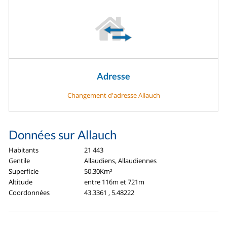
Adresse
Changement d'adresse Allauch
Données sur Allauch
Habitants
21 443
Gentile
Allaudiens, Allaudiennes
Superficie
50.30Km²
Altitude
entre 116m et 721m
Coordonnées
43.3361 , 5.48222