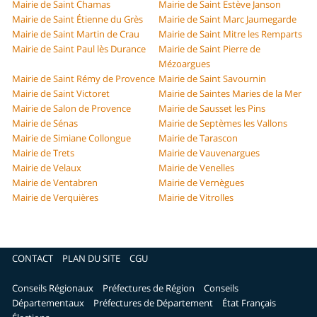
Mairie de Saint Chamas
Mairie de Saint Estève Janson
Mairie de Saint Étienne du Grès
Mairie de Saint Marc Jaumegarde
Mairie de Saint Martin de Crau
Mairie de Saint Mitre les Remparts
Mairie de Saint Paul lès Durance
Mairie de Saint Pierre de
Mézoargues
Mairie de Saint Rémy de Provence
Mairie de Saint Savournin
Mairie de Saint Victoret
Mairie de Saintes Maries de la Mer
Mairie de Salon de Provence
Mairie de Sausset les Pins
Mairie de Sénas
Mairie de Septèmes les Vallons
Mairie de Simiane Collongue
Mairie de Tarascon
Mairie de Trets
Mairie de Vauvenargues
Mairie de Velaux
Mairie de Venelles
Mairie de Ventabren
Mairie de Vernègues
Mairie de Verquières
Mairie de Vitrolles
CONTACT
PLAN DU SITE
CGU
Conseils Régionaux
Préfectures de Région
Conseils
Départementaux
Préfectures de Département
État Français