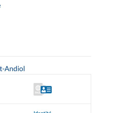
e
t-Andiol
Identité