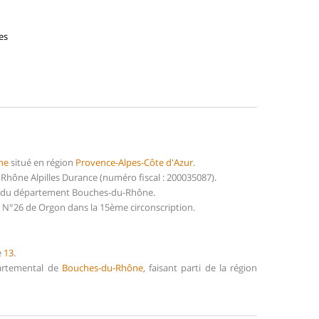
es
ne
situé en région
Provence-Alpes-Côte d'Azur
.
Rhône Alpilles Durance (numéro fiscal : 200035087).
7) du département Bouches-du-Rhône.
n N°26 de Orgon dans la 15ème circonscription.
e
13
.
partemental de
Bouches-du-Rhône
, faisant parti de la région