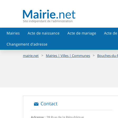
Site indépendant de l'administration
Mairies
Acte de naissance
Acte de mariage
Acte de
Changement d'adresse
>
>
mairie.net
Mairies | Villes | Communes
Bouches-du-
Contact
Adresse :
28 Rue de la République