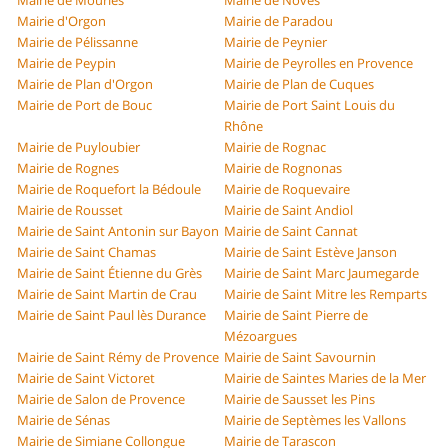
Mairie de Mouriès
Mairie de Noves
Mairie d'Orgon
Mairie de Paradou
Mairie de Pélissanne
Mairie de Peynier
Mairie de Peypin
Mairie de Peyrolles en Provence
Mairie de Plan d'Orgon
Mairie de Plan de Cuques
Mairie de Port de Bouc
Mairie de Port Saint Louis du
Rhône
Mairie de Puyloubier
Mairie de Rognac
Mairie de Rognes
Mairie de Rognonas
Mairie de Roquefort la Bédoule
Mairie de Roquevaire
Mairie de Rousset
Mairie de Saint Andiol
Mairie de Saint Antonin sur Bayon
Mairie de Saint Cannat
Mairie de Saint Chamas
Mairie de Saint Estève Janson
Mairie de Saint Étienne du Grès
Mairie de Saint Marc Jaumegarde
Mairie de Saint Martin de Crau
Mairie de Saint Mitre les Remparts
Mairie de Saint Paul lès Durance
Mairie de Saint Pierre de
Mézoargues
Mairie de Saint Rémy de Provence
Mairie de Saint Savournin
Mairie de Saint Victoret
Mairie de Saintes Maries de la Mer
Mairie de Salon de Provence
Mairie de Sausset les Pins
Mairie de Sénas
Mairie de Septèmes les Vallons
Mairie de Simiane Collongue
Mairie de Tarascon