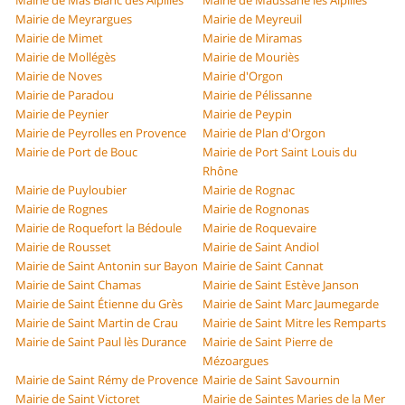
Mairie de Mas Blanc des Alpilles
Mairie de Maussane les Alpilles
Mairie de Meyrargues
Mairie de Meyreuil
Mairie de Mimet
Mairie de Miramas
Mairie de Mollégès
Mairie de Mouriès
Mairie de Noves
Mairie d'Orgon
Mairie de Paradou
Mairie de Pélissanne
Mairie de Peynier
Mairie de Peypin
Mairie de Peyrolles en Provence
Mairie de Plan d'Orgon
Mairie de Port de Bouc
Mairie de Port Saint Louis du
Rhône
Mairie de Puyloubier
Mairie de Rognac
Mairie de Rognes
Mairie de Rognonas
Mairie de Roquefort la Bédoule
Mairie de Roquevaire
Mairie de Rousset
Mairie de Saint Andiol
Mairie de Saint Antonin sur Bayon
Mairie de Saint Cannat
Mairie de Saint Chamas
Mairie de Saint Estève Janson
Mairie de Saint Étienne du Grès
Mairie de Saint Marc Jaumegarde
Mairie de Saint Martin de Crau
Mairie de Saint Mitre les Remparts
Mairie de Saint Paul lès Durance
Mairie de Saint Pierre de
Mézoargues
Mairie de Saint Rémy de Provence
Mairie de Saint Savournin
Mairie de Saint Victoret
Mairie de Saintes Maries de la Mer