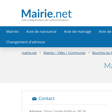
Site indépendant de l'administration
Mairies
Acte de naissance
Acte de mariage
Acte de
Changement d'adresse
>
>
mairie.net
Mairies | Villes | Communes
Bouches-du-
Ma
Contact
Adresse :
Place Camille Pelletan, BP 39