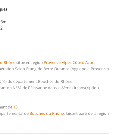
ques
223m
72
du-Rhône
situé en région
Provence-Alpes-Côte d'Azur
.
omération Salon Etang de Berre Durance (Agglopole Provence)
ng (N°6) du département Bouches-du-Rhône.
 canton N°51 de Pélissanne dans la 8ème circonscription.
ement de
13
.
 Départemental de
Bouches-du-Rhône
, faisant parti de la région