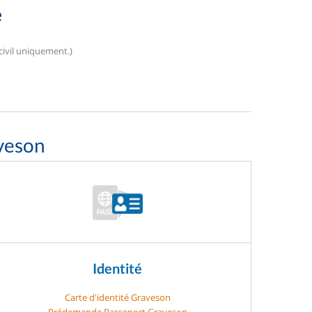
e
civil uniquement.)
veson
Identité
Carte d'identité Graveson
Prédemande Passeport Graveson