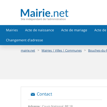
Site indépendant de l'administration
Mairies
Acte de naissance
Acte de mariage
Acte de
Changement d'adresse
>
>
mairie.net
Mairies | Villes | Communes
Bouches-du-
Contact
Adresse :
Cours National, BP 18