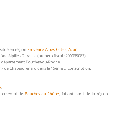
situé en région
Provence-Alpes-Côte d'Azur
.
ne Alpilles Durance (numéro fiscal : 200035087).
du département Bouches-du-Rhône.
°7 de Chateaurenard dans la 15ème circonscription.
3
.
artemental de
Bouches-du-Rhône
, faisant parti de la région