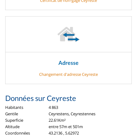
Certificat de non-gage Ceyreste
Adresse
Changement d'adresse Ceyreste
Données sur Ceyreste
Habitants
4 863
Gentile
Ceyrestens, Ceyrestennes
Superficie
22.61Km²
Altitude
entre 57m et 501m
Coordonnées
43.2136 , 5.62972