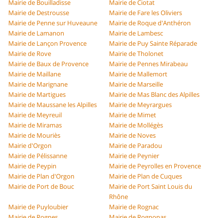
Mairie de Bouilladisse
Mairie de Ciotat
Mairie de Destrousse
Mairie de Fare les Oliviers
Mairie de Penne sur Huveaune
Mairie de Roque d'Anthéron
Mairie de Lamanon
Mairie de Lambesc
Mairie de Lançon Provence
Mairie de Puy Sainte Réparade
Mairie de Rove
Mairie de Tholonet
Mairie de Baux de Provence
Mairie de Pennes Mirabeau
Mairie de Maillane
Mairie de Mallemort
Mairie de Marignane
Mairie de Marseille
Mairie de Martigues
Mairie de Mas Blanc des Alpilles
Mairie de Maussane les Alpilles
Mairie de Meyrargues
Mairie de Meyreuil
Mairie de Mimet
Mairie de Miramas
Mairie de Mollégès
Mairie de Mouriès
Mairie de Noves
Mairie d'Orgon
Mairie de Paradou
Mairie de Pélissanne
Mairie de Peynier
Mairie de Peypin
Mairie de Peyrolles en Provence
Mairie de Plan d'Orgon
Mairie de Plan de Cuques
Mairie de Port de Bouc
Mairie de Port Saint Louis du
Rhône
Mairie de Puyloubier
Mairie de Rognac
Mairie de Rognes
Mairie de Rognonas